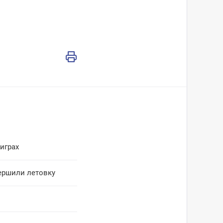
играх
ершили летовку