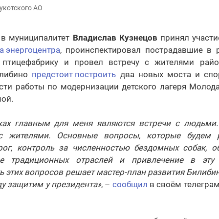
укотского АО
 в муниципалитет
Владислав Кузнецов
принял участи
а энергоцентра
, проинспектировал пострадавшие в р
 птицефабрику и провел встречу с жителями райо
илибино
предстоит построить
два новых моста и спо
сти работы по модернизации детского лагеря Молода
мой.
ках главным для меня являются встречи с людьми.
с жителями. Основные вопросы, которые будем 
рог, контроль за численностью бездомных собак, о
ие традиционных отраслей и привлечение в эту
ь этих вопросов решает мастер-план развития Билиби
ду защитим у президента»
, –
сообщил
в своём телеграм