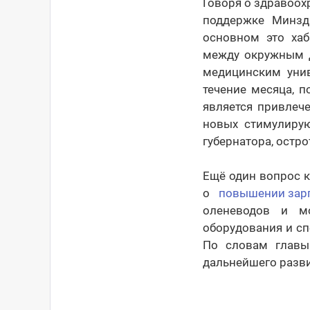
Говоря о здравоохр
поддержке Минзд
основном это ха
между окружным 
медицинским унив
течение месяца, 
является привлече
новых стимулирую
губернатора, остро
Ещё один вопрос 
о
повышении зар
оленеводов и мо
оборудования и с
По словам главы 
дальнейшего разви