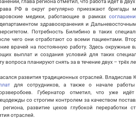
анении, глава региона отметил, что работа идёт в дву
рава РФ в округ регулярно приезжают бригады м
баровские медики, работающие в рамках
соглашени
департаментом здравоохранения и Дальневосточным
ерситетом. Потребность Билибино в таких специал
после чего они отработают со всеми пациентами. Вт
ние врачей на постоянную работу. Здесь окружные в
щих выплат и создания условий для таких специа
ту вопроса планируют снять за в течение двух – трёх ле
касался развития традиционных отраслей. Владислав 
плат
для сотрудников, а также о начале работ
рзверобоев. Губернатор отметил, что уже идёт 
пецодежды со строгим контролем за качеством постав
региона, развитие цехов глубокой переработки с
тия отраслей.