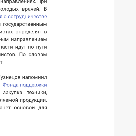
х направлениях. При
олодых врачей. В
я о сотрудничестве
 государственным
истах определят в
орым направлением
ласти идут по пути
листов. По словам
т.
Кузнецов напомнил
ы
Фонда поддержки
закупка техники,
ляемой продукции.
танет основой для