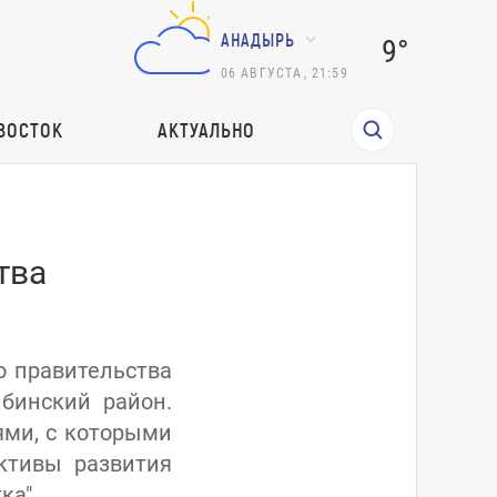
АНАДЫРЬ
9°
06
АВГУСТА
,
21:59
ВОСТОК
АКТУАЛЬНО
тва
о правительства
бинский район.
ями, с которыми
ктивы развития
ка".