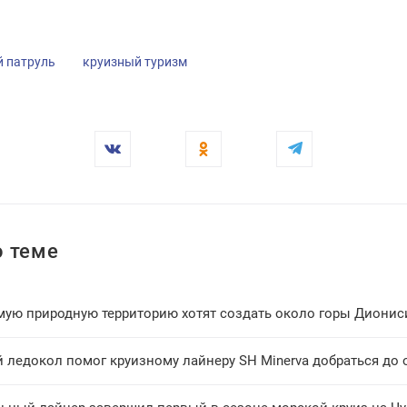
 патруль
круизный туризм
 теме
мую природную территорию хотят создать около горы Дионис
 ледокол помог круизному лайнеру SH Minerva добраться до 