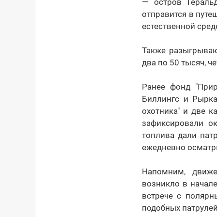
— остров Гераль
отправится в путе
естественной сред
Также разыгрываю
два по 50 тысяч, ч
Ранее фонд "При
Биллингс и Рырка
охотника" и две 
зафиксировали о
топлива дали пат
ежедневно осматри
Напомним, движе
возникло в начале
встрече с полярн
подобных патрулей