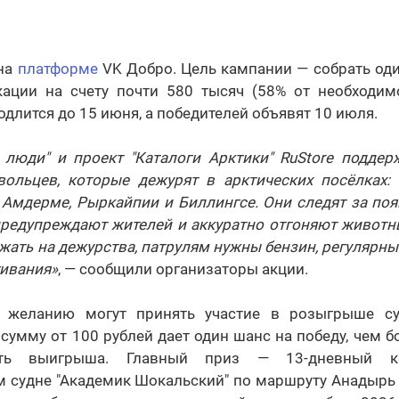
 на
платформе
VK Добро. Цель кампании — собрать оди
ации на счету почти 580 тысяч (58% от необходи
длится до 15 июня, а победителей объявят 10 июля.
 люди" и проект "Каталоги Арктики" RuStore подде
вольцев, которые дежурят в арктических посёлках: 
, Амдерме, Рыркайпии и Биллингсе. Они следят за по
предупреждают жителей и аккуратно отгоняют животны
жать на дежурства, патрулям нужны бензин, регулярны
гивания»
, — сообщили организаторы акции.
 желанию могут принять участие в розыгрыше су
сумму от 100 рублей дает один шанс на победу, чем б
ть выигрыша. Главный приз — 13-дневный к
м судне "Академик Шокальский" по маршруту Анадырь 