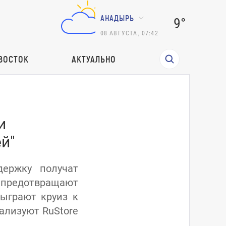
АНАДЫРЬ
9°
08
АВГУСТА
,
07:42
ВОСТОК
АКТУАЛЬНО
и
й"
держку получат
 предотвращают
ыграют круиз к
ализуют RuStore