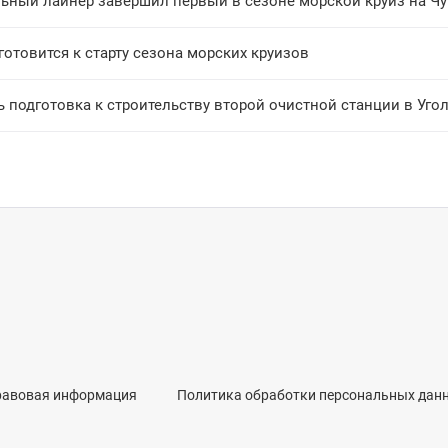
ьный лайнер завершил первый в сезоне морской круиз на Чу
готовится к старту сезона морских круизов
 подготовка к строительству второй очистной станции в Уго
равовая информация
Политика обработки персональных дан