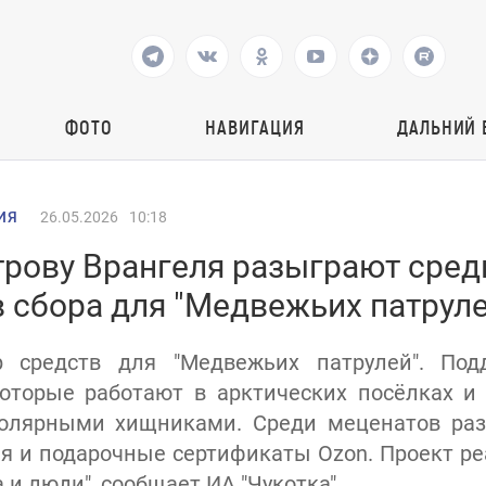
ФОТО
НАВИГАЦИЯ
ДАЛЬНИЙ 
ИЯ
26.05.2026
10:18
трову Врангеля разыграют сред
 сбора для "Медвежьих патруле
р средств для "Медвежьих патрулей". Под
которые работают в арктических посёлках и
олярными хищниками. Среди меценатов раз
ля и подарочные сертификаты Ozon. Проект ре
 и люди", сообщает ИА "Чукотка".