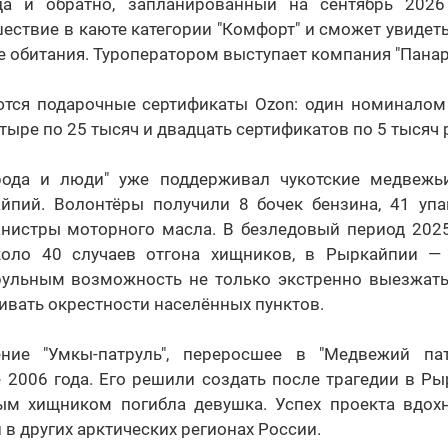
да и обратно, запланированный на сентябрь 2026 
шествие в каюте категории "Комфорт" и сможет увидет
е обитания. Туроператором выступает компания "Панар
тся подарочные сертификаты Ozon: один номиналом 
етыре по 25 тысяч и двадцать сертификатов по 5 тысяч 
рода и люди" уже поддерживал чукотские медвежьи
йпий. Волонтёры получили 8 бочек бензина, 41 упа
канистры моторного масла. В безледовый период 2025
коло 40 случаев отгона хищников, в Рыркайпии — 
рульным возможность не только экстренно выезжать
вать окрестности населённых пунктов.
ние "Умкы-патруль", переросшее в "Медвежий пат
 2006 года. Его решили создать после трагедии в Р
ым хищником погибла девушка. Успех проекта вдох
 в других арктических регионах России.