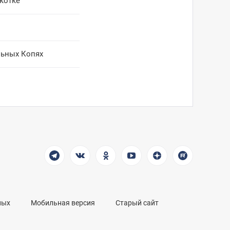
котке
льных Копях
ных
Мобильная версия
Старый сайт