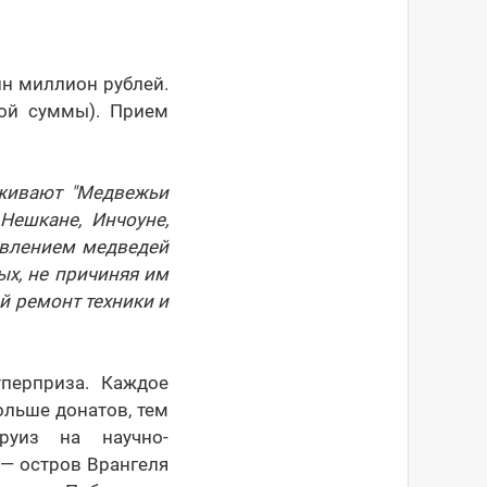
н миллион рублей.
мой суммы). Прием
рживают "Медвежьи
Нешкане, Инчоуне,
явлением медведей
х, не причиняя им
й ремонт техники и
перприза. Каждое
ольше донатов, тем
руиз на научно-
— остров Врангеля