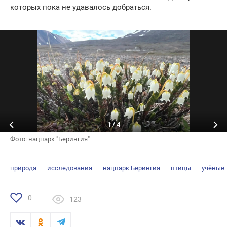
которых пока не удавалось добраться.
1
/
4
Фото: нацпарк "Берингия"
природа
исследования
нацпарк Берингия
птицы
учёные
0
123