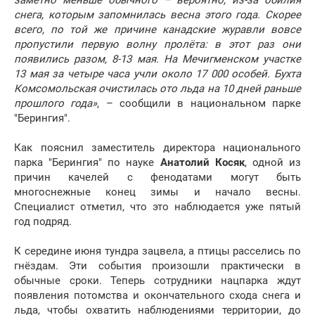
заметно меньше обычного – вероятно, из-за обилия
снега, которым запомнилась весна этого года. Скорее
всего, по той же причине канадские журавли вовсе
пропустили первую волну пролёта: в этот раз они
появились разом, 8-13 мая. На Мечигменском участке
13 мая за четыре часа учли около 17 000 особей. Бухта
Комсомольская очистилась ото льда на 10 дней раньше
прошлого года»
, – сообщили в национальном парке
"Берингия".
Как пояснил заместитель директора национального
парка "Берингия" по науке
Анатолий Косяк
, одной из
причин качелей с фенодатами могут быть
многоснежные конец зимы и начало весны.
Специалист отметил, что это наблюдается уже пятый
год подряд.
К середине июня тундра зацвела, а птицы расселись по
гнёздам. Эти события произошли практически в
обычные сроки. Теперь сотрудники нацпарка ждут
появления потомства и окончательного схода снега и
льда, чтобы охватить наблюдениями территории, до