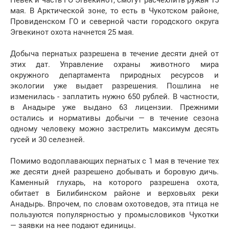
Певек и часть ГО Эгвекинот, смогут расчехлить ружья 15
мая. В Арктической зоне, то есть в Чукотском районе,
Провиденском ГО и северной части городского округа
Эгвекинот охота начнется 25 мая.
Добыча пернатых разрешена в течение десяти дней от
этих дат. Управление охраны животного мира
окружного департамента природных ресурсов и
экологии уже выдает разрешения. Пошлина не
изменилась - заплатить нужно 650 рублей. В частности,
в Анадыре уже выдано 63 лицензии. Прежними
остались и нормативы добычи — в течение сезона
одному человеку можно застрелить максимум десять
гусей и 30 селезней.
Помимо водоплавающих пернатых с 1 мая в течение тех
же десяти дней разрешено добывать и боровую дичь.
Каменный глухарь, на которого разрешена охота,
обитает в Билибинском районе и верховьях реки
Анадырь. Впрочем, по словам охотоведов, эта птица не
пользуются популярностью у промысловиков Чукотки
— заявки на нее подают единицы.