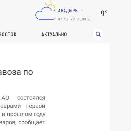
АНАДЫРЬ
9°
07
АВГУСТА
,
08:23
ВОСТОК
АКТУАЛЬНО
авоза по
АО состоялся
оварами первой
, в прошлом году
варов, сообщает