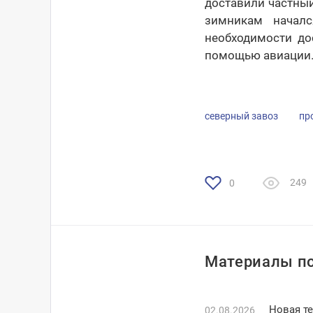
доставили частны
зимникам началс
необходимости до
помощью авиации
северный завоз
пр
249
0
Материалы по
Новая т
02.08.2026