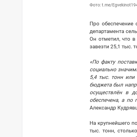
Фото: t.me/Egvekinot19
Про обеспечение 
департамента сель
Он отметил, что 
завезти 25,1 тыс. т
«По факту постав
социально значимы
5,4 тыс. тонн ил
бюджета был напр
осуществлён в до
обеспечена, а по 
Александр Кудрявц
На крупнейшего по
тыс. тонн, стольк