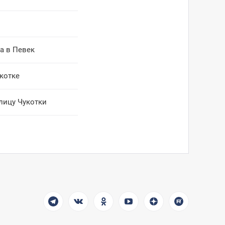
а в Певек
котке
лицу Чукотки