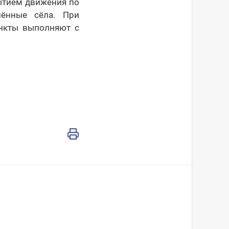
ытием движения по
лённые сёла. При
ункты выполняют с