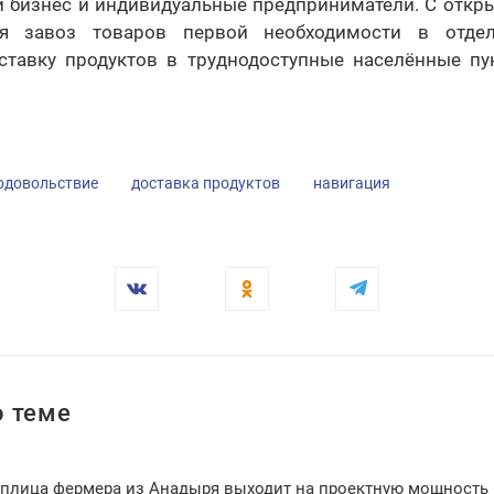
й бизнес и индивидуальные предприниматели. С откр
я завоз товаров первой необходимости в отде
ставку продуктов в труднодоступные населённые п
.
одовольствие
доставка продуктов
навигация
 теме
еплица фермера из Анадыря выходит на проектную мощность