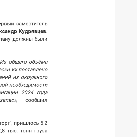
ервый заместитель
ксандр Кудрявцев
.
плану должны были
 Из общего объёма
ески их поставлено
аний из окружного
вой необходимости
вигации 2024 года
запас»
, – сообщил
орг", пришлось 5,2
,8 тыс. тонн груза