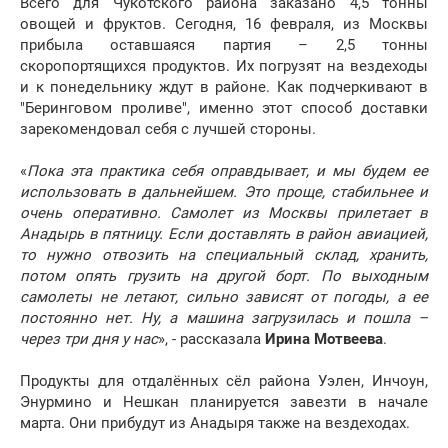
Всего для Чукотского района заказано 4,5 тонны
овощей и фруктов. Сегодня, 16 февраля, из Москвы
прибыла оставшаяся партия – 2,5 тонны
скоропортящихся продуктов. Их погрузят на вездеходы
и к понедельнику ждут в районе. Как подчеркивают в
"Беринговом проливе", именно этот способ доставки
зарекомендовал себя с лучшей стороны.
«
Пока эта практика себя оправдывает, и мы будем ее
использовать в дальнейшем. Это проще, стабильнее и
очень оперативно. Самолет из Москвы прилетает в
Анадырь в пятницу. Если доставлять в район авиацией,
то нужно отвозить на специальный склад, хранить,
потом опять грузить на другой борт. По выходным
самолеты не летают, сильно зависят от погоды, а ее
постоянно нет. Ну, а машина загрузилась и пошла –
через три дня у нас
», - рассказала
Ирина Мотвеева
.
Продукты для отдалённых сёл района Уэлен, Инчоун,
Энурмино и Нешкан планируется завезти в начале
марта. Они прибудут из Анадыря также на вездеходах.