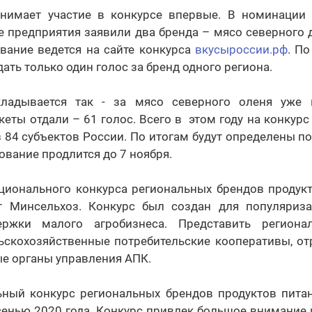
нимает участие в конкурсе впервые. В номинации 
е предприятия заявили два бренда – мясо северного 
вание ведется на сайте конкурса
вкусыроссии.рф
. П
ать только один голос за бренд одного региона.
кладывается так - за мясо северного оленя уже 
 кеты отдали – 61 голос. Всего в этом году на конкурс
 84 субъектов России. По итогам будут определены п
ование продлится до 7 ноября.
ционального конкурса региональных брендов продукт
т Минсельхоз. Конкурс был создан для популяриз
ржки малого агробизнеса. Представить регион
льскохозяйственные потребительские кооперативы, от
е органы управления АПК.
ный конкурс региональных брендов продуктов питан
енью 2020 года. Конкурс привлек большое внимание 