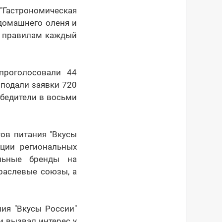
"Гастрономическая
домашнего оленя и
о правилам каждый
проголосовали 44
 подали заявки 720
обедители в восьми
ов питания "Вкусы
ации региональных
альные бренды на
раслевые союзы, а
ия "Вкусы России"
и вызвал интерес у