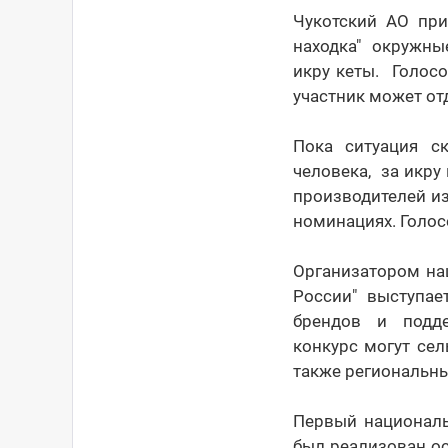
Чукотский АО при
находка" окружны
икру кеты. Голосо
участник может отд
Пока ситуация с
человека, за икру
производителей из
номинациях. Голос
Организатором на
России" выступае
брендов и подде
конкурс могут се
также региональны
Первый националь
был реализован ос