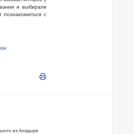
овании и выбирали
т познакомиться с
нды
рынто из Анадыря