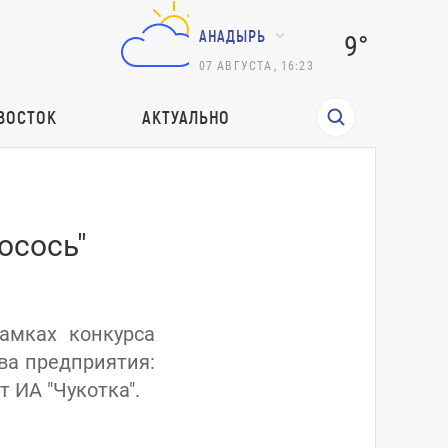
АНАДЫРЬ
9°
07
АВГУСТА
,
16:23
ВОСТОК
АКТУАЛЬНО
осось"
рамках конкурса
ва предприятия:
 ИА "Чукотка".