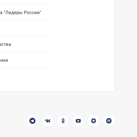
а "Лидеры России"
рства
веке