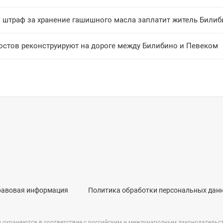
 штраф за хранение гашишного масла заплатит житель Билиб
остов реконструируют на дороге между Билибино и Певеком
равовая информация
Политика обработки персональных дан
и охраняются в соответствие с российским и международным законодательс