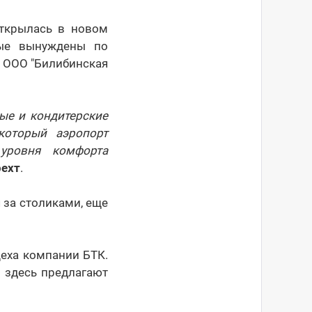
открылась в новом
рые вынуждены по
- ООО "Билибинская
ные и кондитерские
который аэропорт
уровня комфорта
рехт
.
 за столиками, еще
цеха компании БТК.
, здесь предлагают