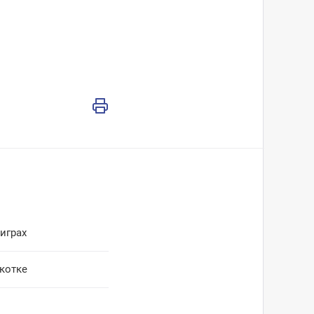
играх
котке