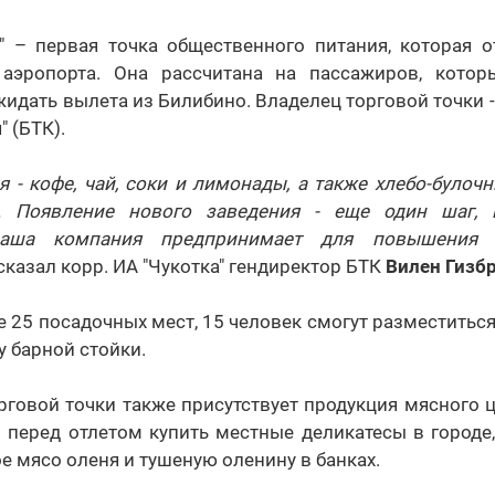
nt" – первая точка общественного питания, которая 
 аэропорта. Она рассчитана на пассажиров, кото
жидать вылета из Билибино. Владелец торговой точки 
 (БТК).
 - кофе, чай, соки и лимонады, а также хлебо-булоч
а. Появление нового заведения - еще один шаг, 
аша компания предпринимает для повышения 
ассказал корр. ИА "Чукотка" гендиректор БТК
Вилен Гизб
е 25 посадочных мест, 15 человек смогут разместиться
у барной стойки.
рговой точки также присутствует продукция мясного 
л перед отлетом купить местные деликатесы в городе
е мясо оленя и тушеную оленину в банках.