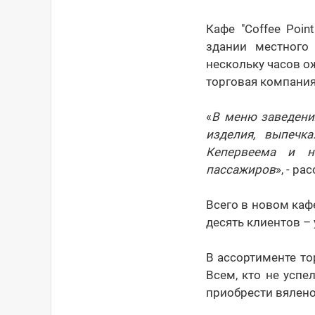
Кафе "Coffee Poi
здании местного
нескольку часов о
торговая компания"
«
В меню заведения
изделия, выпечк
Кепервеема и н
пассажиров
», - р
Всего в новом каф
десять клиентов – 
В ассортименте то
Всем, кто не успе
приобрести вялено