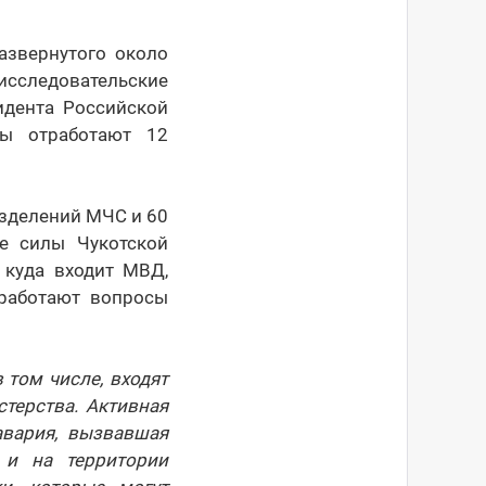
азвернутого около
сследовательские
идента Российской
ты отработают 12
азделений МЧС и 60
е силы Чукотской
 куда входит МВД,
тработают вопросы
 том числе, входят
терства. Активная
авария, вызвавшая
 и на территории