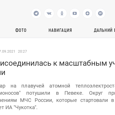
ФОТО
НАВИГАЦИЯ
ДАЛЬНИЙ 
7.09.2021
20:27
рисоединилась к масштабным у
ии
ар на плавучей атомной теплоэлектрост
моносов" потушили в Певеке. Округ пр
ениям МЧС России, которые стартовали в
т ИА "Чукотка".