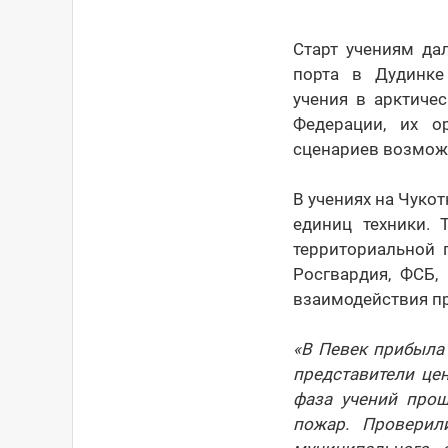
Старт учениям д
порта в Дудинке
учения в арктиче
Федерации, их о
сценариев возмож
В учениях на Чуко
единиц техники.
территориальной 
Росгвардия, ФСБ,
взаимодействия п
«В Певек прибыла 
представители це
фаза учений прош
пожар. Проверил