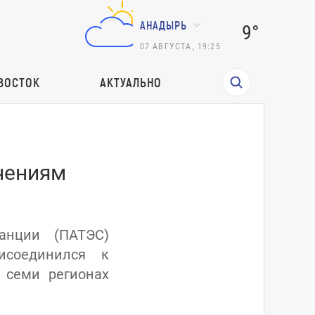
АНАДЫРЬ
9°
07
АВГУСТА
,
19:25
ВОСТОК
АКТУАЛЬНО
чениям
анции (ПАТЭС)
исоединился к
 семи регионах