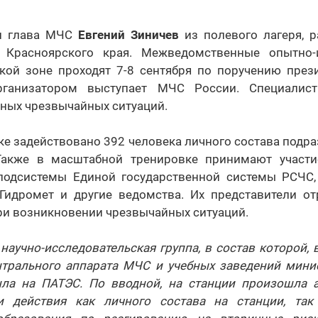
ал глава МЧС
Евгений Зиничев
из полевого лагеря, р
 Красноярского края. Межведомственные опытно-и
ской зоне проходят 7-8 сентября по поручению през
рганизатором выступает МЧС России. Специалис
ных чрезвычайных ситуаций.
тке задействовано 392 человека личного состава подр
 Также в масштабной тренировке принимают участи
подсистемы Единой государственной системы РСЧС,
 Гидромет и другие ведомства. Их представители о
ри возникновении чрезвычайных ситуаций.
научно-исследовательская группа, в состав которой, в
нтрального аппарата МЧС и учебных заведений минис
ла на ПАТЭС. По вводной, на станции произошла 
и действия как личного состава на станции, так