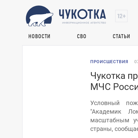
НОВОСТИ
СВО
СТАТЬИ
ПРОИСШЕСТВИЯ
0
Чукотка п
МЧС Росс
Условный пож
"Академик Ло
масштабным уч
страны, сообщае