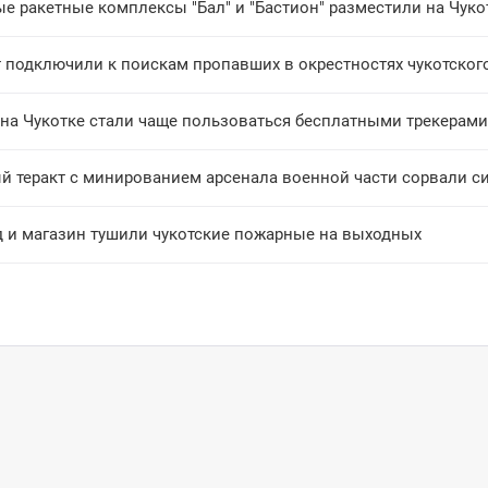
е ракетные комплексы "Бал" и "Бастион" разместили на Чуко
т подключили к поискам пропавших в окрестностях чукотског
 на Чукотке стали чаще пользоваться бесплатными трекерами
й теракт с минированием арсенала военной части сорвали с
д и магазин тушили чукотские пожарные на выходных