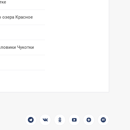
тке
о озера Красное
иловики Чукотки