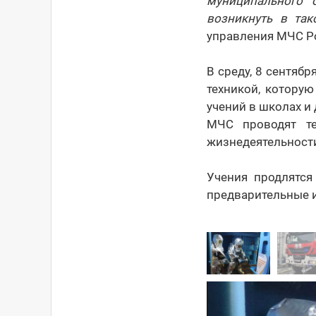
муниципального 
возникнуть в так
управления МЧС 
В среду, 8 сентяб
техникой, котору
учений в школах и
МЧС проводят те
жизнедеятельности
Учения продлятся
предварительные и