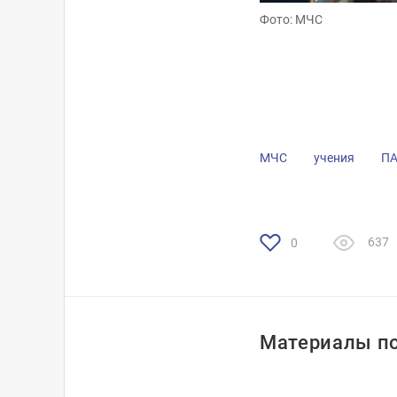
Фото: МЧС
Фото: МЧС
МЧС
учения
ПА
637
0
Материалы по