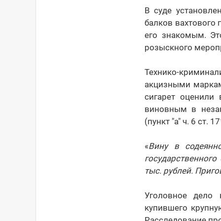
В суде установле
балков вахтового 
его знакомым. Эт
розыскного меропр
Технико-криминали
акцизными марками
сигарет оценили 
виновным в неза
(пункт "а" ч. 6 ст. 1
«
Вину в содеянн
государственного
тыс. рублей. Приго
Уголовное дело 
купившего крупну
Расследование пр