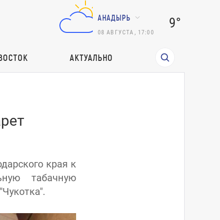
АНАДЫРЬ
9°
08
АВГУСТА
,
17:00
ВОСТОК
АКТУАЛЬНО
арет
дарского края к
ьную табачную
"Чукотка".