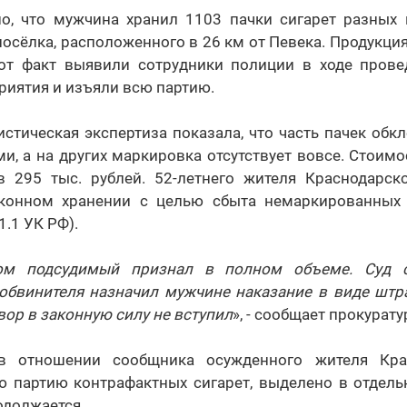
но, что мужчина хранил 1103 пачки сигарет разных
посёлка, расположенного в 26 км от Певека. Продукци
от факт выявили сотрудники полиции в ходе прове
иятия и изъяли всю партию.
стическая экспертиза показала, что часть пачек об
, а на других маркировка отсутствует вовсе. Стоим
в 295 тыс. рублей. 52-летнего жителя Краснодарск
конном хранении с целью сбыта немаркированных 
71.1 УК РФ).
ом подсудимый признал в полном объеме. Суд 
 обвинителя назначил мужчине наказание в виде штр
вор в законную силу не вступил
», - сообщает прокурату
в отношении сообщника осужденного жителя Крас
ю партию контрафактных сигарет, выделено в отдель
одолжается.