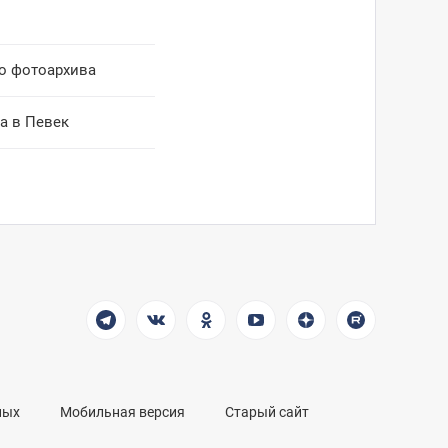
го фотоархива
а в Певек
ных
Мобильная версия
Старый сайт