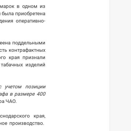
 марок в одном из
я была приобретена
дения оперативно-
клеена поддельными
ость контрафактных
ого края признали
табачных изделий
с учетом позиции
афа в размере 400
ра ЧАО.
нодарского края,
ное производство.