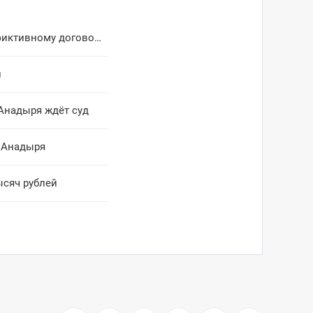
Бухгалтеров Билибинской больницы обвиняют в получении денег по фиктивному договору
и
Анадыря ждёт суд
ы Анадыря
ысяч рублей