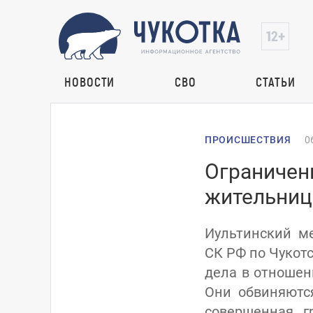
НОВОСТИ
СВО
СТАТЬИ
ПРОИСШЕСТВИЯ
0
Ограничен
жительниц
Иультинский м
СК РФ по Чукот
дела в отношен
Они обвиняютс
совершенная г