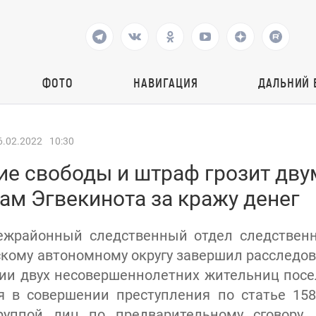
ФОТО
НАВИГАЦИЯ
ДАЛЬНИЙ 
6.02.2022
10:30
ие свободы и штраф грозит дв
ам Эгвекинота за кражу денег
ежрайонный следственный отдел следственн
скому автономному округу завершил расследов
ии двух несовершеннолетних жительниц посе
я в совершении преступления по статье 158
руппой лиц по предварительному сговору,