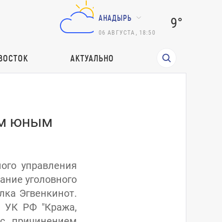
АНАДЫРЬ
9°
06
АВГУСТА
,
18:50
ВОСТОК
АКТУАЛЬНО
ум юным
ого управления
ание уголовного
лка Эгвенкинот.
 УК РФ "Кража,
 с причинением