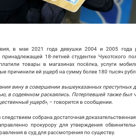
твия, в мае 2021 года девушки 2004 и 2005 года 
, принадлежащей 18-летней студентке Чукотского пол
оплатили товары в магазинах посёлка, услуги мобил
е причинили ей ущерб на сумму более 180 тысяч рубл
вания вину в совершении вышеуказанных преступных 
ью, в содеянном раскаялись. Потерпевшей также был 
ественный ущерб»,
– говорится в сообщении.
 следствием собрана достаточная доказательственная б
аправленно прокурору для утверждения обвинитель
авления в суд для рассмотрения по существу.