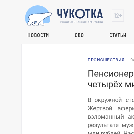
НОВОСТИ
СВО
СТАТЬИ
ПРОИСШЕСТВИЯ
0
Пенсионер
четырёх м
В окружной ст
Жертвой афер
взломанный ак
результате муж
млн рублей. Час