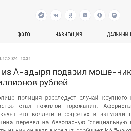
ФОТО
НАВИГАЦИЯ
ДАЛЬНИЙ 
4.12.2024
10:31
 из Анадыря подарил мошенник
иллионов рублей
олице полиция расследует случай крупного 
истов стал пожилой горожанин. Аферисты
каунт его коллеги в соцсетях и запугали п
чина перевёл на безопасную "специальную 
ть из них он взял в кредит, сообщает ИА "Чукот