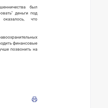
шенничества был
овать" деньги под
оказалось, что
равоохранительных
оводить финансовые
учше позвонить на