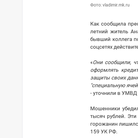
Фото: vladimir.mk.ru
Как сообщила пре
летний житель Ан
бывший коллега по
соцсетях действит
«
Они сообщили, ч
оформлять кредит
защиты своих данн
"специальную ячей
- уточнили в УМВД
Мошенники убедил
тысяч рублей. Эти
горожанин лишился
159 УК РФ.