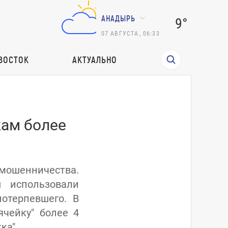
АНАДЫРЬ
9°
07
АВГУСТА
,
06:33
ВОСТОК
АКТУАЛЬНО
ам более
мошенничества.
 использовали
отерпевшего. В
ячейку" более 4
ка".