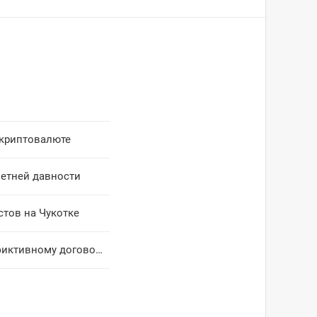
 криптовалюте
летней давности
тов на Чукотке
Бухгалтеров Билибинской больницы обвиняют в получении денег по фиктивному договору