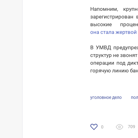
Напомним, круп
зарегистрирован 
высокие проце
она стала жертво
В УМВД предупреж
структур не звоня
операции под дик
горячую линию ба
уголовное дело
по
709
0