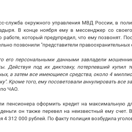
сс-служба окружного управления МВД России, в поли
адыря. В конце ноября ему в мессенджер со своего
 работе, который предупредил, что ему позвонят. По
ельно позвонили "представители правоохранительных 
то его персональными данными завладели мошенник
ы. Действуя под их диктовку, потерпевший купил т
ых, а затем все имеющиеся средства, около 4 миллио
ку". Кроме того, ему посоветовали аннулировать все з
 по ЧАО.
и пенсионера оформить кредит на максимальную дл
 деньги он также перевел на неизвестный ему счет.
 4 312 000 рублей. По факту полиция возбудила уголовн