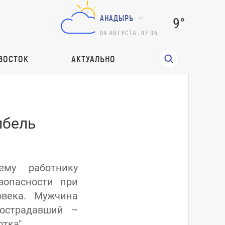
АНАДЫРЬ
9°
09
АВГУСТА
,
07:36
ВОСТОК
АКТУАЛЬНО
ибель
ему работнику
зопасности при
овека. Мужчина
пострадавший –
тка".