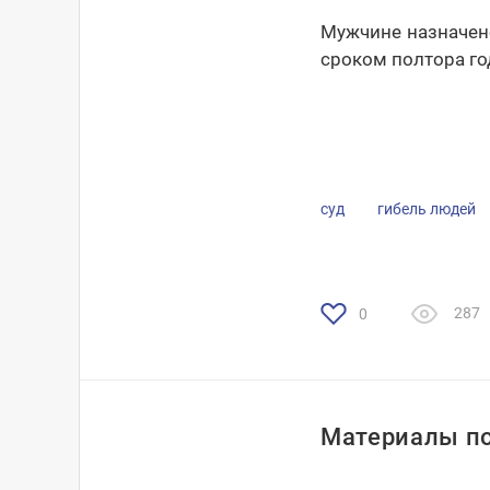
Мужчине назначен
сроком полтора го
суд
гибель людей
287
0
Материалы по