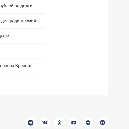
рублей за долги
и дел ради премий
дыре
о озера Красное