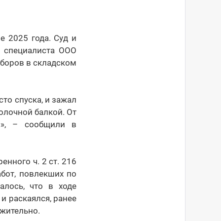
е 2025 года. Суд и
о специалиста ООО
иборов в складском
то спуска, и зажал
лочной балкой. От
я», – сообщили в
нного ч. 2 ст. 216
бот, повлекших по
алось, что в ходе
и раскаялся, ранее
ожительно.