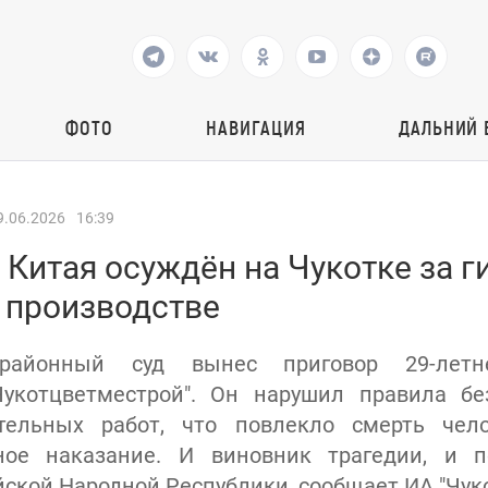
ФОТО
НАВИГАЦИЯ
ДАЛЬНИЙ 
9.06.2026
16:39
Китая осуждён на Чукотке за г
а производстве
районный суд вынес приговор 29-летн
Чукотцветместрой". Он нарушил правила бе
тельных работ, что повлекло смерть чел
ное наказание. И виновник трагедии, и 
ской Народной Республики, сообщает ИА "Чуко