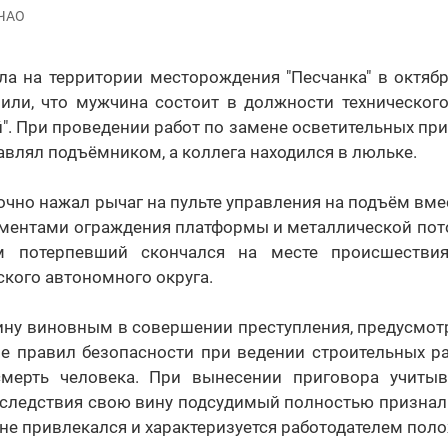
 ЧАО
а на территории месторождения "Песчанка" в октябр
вили, что мужчина состоит в должности техническог
". При проведении работ по замене осветительных пр
влял подъёмником, а коллега находился в люльке.
чно нажал рычаг на пульте управления на подъём вмес
ементами ограждения платформы и металлической пото
м потерпевший скончался на месте происшестви
ского автономного округа.
ну виновным в совершении преступления, предусмотре
е правил безопасности при ведении строительных ра
мерть человека. При вынесении приговора учитыв
следствия свою вину подсудимый полностью признал 
 не привлекался и характеризуется работодателем пол