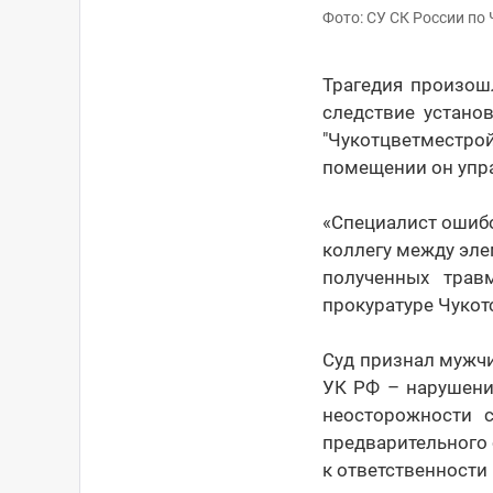
Фото: СУ СК России по
Трагедия произошл
следствие устано
"Чукотцветместрой
помещении он упра
«Специалист ошибо
коллегу между эл
полученных трав
прокуратуре Чукот
Суд признал мужчи
УК РФ – нарушени
неосторожности с
предварительного 
к ответственности