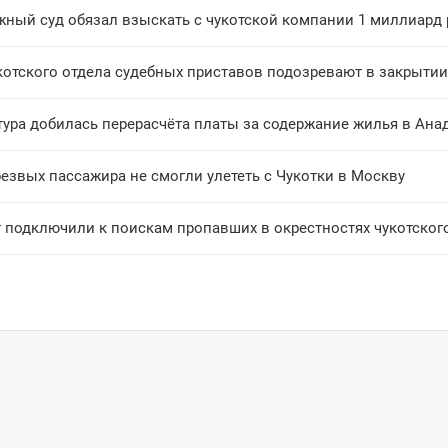
жный суд обязал взыскать с чукотской компании 1 миллиард 
котского отдела судебных приставов подозревают в закрыти
тура добилась перерасчёта платы за содержание жилья в Ана
езвых пассажира не смогли улететь с Чукотки в Москву
т подключили к поискам пропавших в окрестностях чукотског