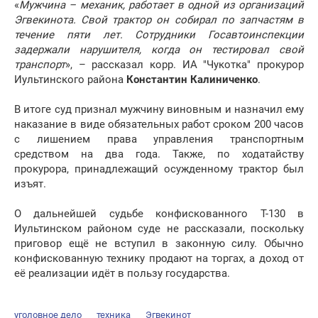
«
Мужчина – механик, работает в одной из организаций
Эгвекинота. Свой трактор он собирал по запчастям в
течение пяти лет. Сотрудники Госавтоинспекции
задержали нарушителя, когда он тестировал свой
транспорт
», – рассказал корр. ИА "Чукотка" прокурор
Иультинского района
Константин Калиниченк
о
.
В итоге суд признал мужчину виновным и назначил ему
наказание в виде обязательных работ сроком 200 часов
с лишением права управления транспортным
средством на два года. Также, по ходатайству
прокурора, принадлежащий осужденному трактор был
изъят.
О дальнейшей судьбе конфискованного Т-130 в
Иультинском районом суде не рассказали, поскольку
приговор ещё не вступил в законную силу. Обычно
конфискованную технику продают на торгах, а доход от
её реализации идёт в пользу государства.
уголовное дело
техника
Эгвекинот