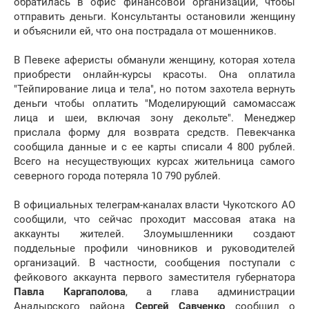
обратилась в офис финансовой организации, чтобы
отправить деньги. Консультанты остановили женщину
и объяснили ей, что она пострадала от мошенников.
В Певеке аферисты обманули женщину, которая хотела
приобрести онлайн-курсы красоты. Она оплатила
"Тейпирование лица и тела", но потом захотела вернуть
деньги чтобы оплатить "Моделирующий самомассаж
лица и шеи, включая зону декольте". Менеджер
прислала форму для возврата средств. Певекчанка
сообщила данные и с ее карты списали 4 800 рублей.
Всего на несуществующих курсах жительница самого
северного города потеряла 10 790 рублей.
В официальных телеграм-каналах власти Чукотского АО
сообщили, что сейчас проходит массовая атака на
аккаунты жителей. Злоумышленники создают
поддельные профили чиновников и руководителей
организаций. В частности, сообщения поступали с
фейкового аккаунта первого заместителя губернатора
Павла Каргаполова
, а глава администрации
Анадырского района
Сергей Савченко
сообщил о