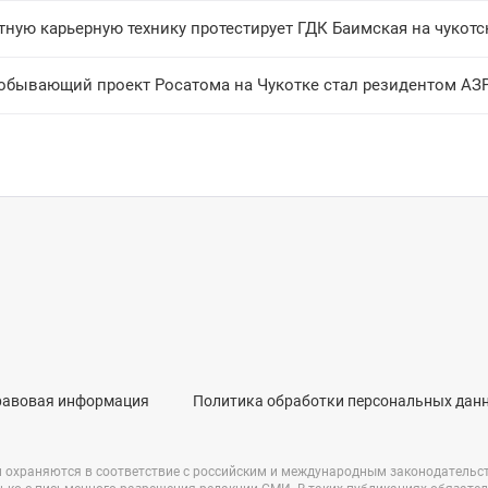
тную карьерную технику протестирует ГДК Баимская на чуко
обывающий проект Росатома на Чукотке стал резидентом АЗ
равовая информация
Политика обработки персональных дан
и охраняются в соответствие с российским и международным законодательс