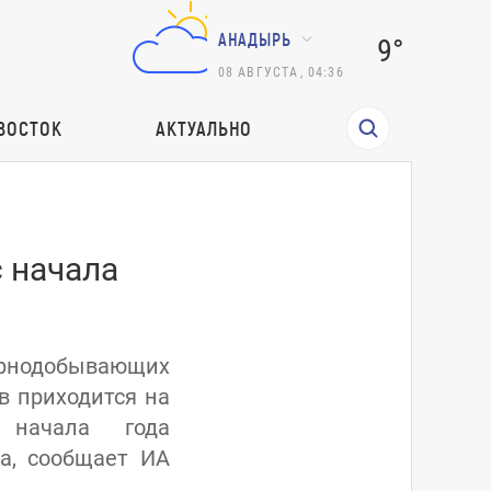
АНАДЫРЬ
9°
08
АВГУСТА
,
04:36
ВОСТОК
АКТУАЛЬНО
с начала
рнодобывающих
в приходится на
 начала года
та, сообщает ИА