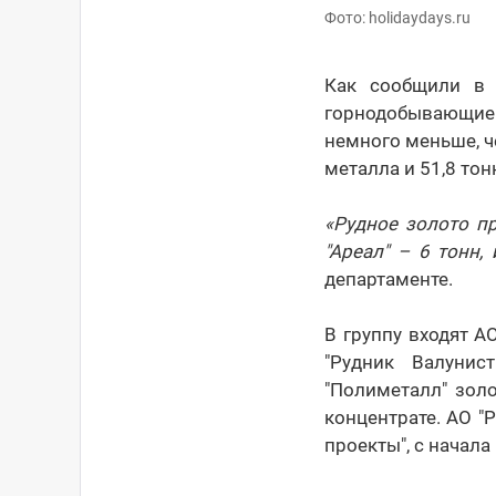
Фото: holidaydays.ru
Как сообщили в 
горнодобывающие п
немного меньше, ч
металла и 51,8 тон
«Рудное золото п
"Ареал" – 6 тонн
департаменте.
В группу входят А
"Рудник Валунис
"Полиметалл" зол
концентрате. АО 
проекты", с начала