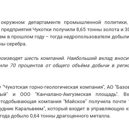
окружном департаменте промышленной политики,
редприятия Чукотки получили 8,65 тонны золота и 30
ем в прошлом году – тогда недропользователи добыли
ны серебра.
роизводят шесть компаний. Наибольший вклад вноси
, или 70 процентов от общего объёма добычи в реги
О "Чукотская горно-геологическая компания", АО "Баз
тый" и ООО "Канчалано-Амгуэмская площадь". В
отодобывающая компания "Майское" получила почти 1
"Рудник Каральвеем", который входит в управляющую 
 года добыло 0,64 тонны драгоценного металла.