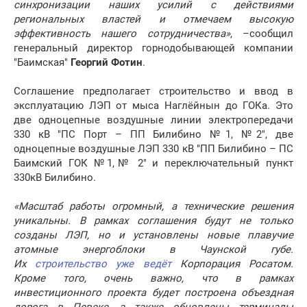
синхронизации наших усилий с действиями
региональных властей и отмечаем высокую
эффективность нашего сотрудничества»
, –сообщил
генеральный директор горнодобывающей компании
"Баимская"
Георгий Фотин
.
Соглашение предполагает строительство и ввод в
эксплуатацию ЛЭП от мыса Наглёйнын до ГОКа. Это
две одноцепные воздушные линии электропередачи
330 кВ "ПС Порт – ПП Билибино №1, №2", две
одноцепные воздушные ЛЭП 330 кВ "ПП Билибино – ПС
Баимский ГОК №1,№ 2" и переключательный пункт
330кВ Билибино.
«Масштаб работы огромный, а технические решения
уникальны. В рамках соглашения будут не только
созданы ЛЭП, но и установлены новые плавучие
атомные энергоблоки в Чаунской губе.
Их
строительство уже ведёт
Корпорация Росатом.
Кроме того, очень важно, что в рамках
инвестиционного проекта будет построена объездная