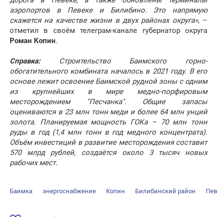
дорога в Певеке, а также обновлены терминалы
аэропортов в Певеке и Билибино. Это напрямую
скажется на качестве жизни в двух районах округа»
, –
отметил в своём телеграм-канале губернатор округа
Роман Копин
.
Справка:
Строительство Баимского горно-
обогатительного комбината началось в 2021 году. В его
основе лежит освоение Баимской рудной зоны с одним
из крупнейших в мире медно-порфировым
месторождением "Песчанка". Общие запасы
оцениваются в 23 млн тонн меди и более 64 млн унций
золота. Планируемая мощность ГОКа – 70 млн тонн
руды в год (1,4 млн тонн в год медного концентрата).
Объём инвестиций в развитие месторождения составит
570 млрд рублей, создаётся около 3 тысяч новых
рабочих мест.
Баимка
энергоснабжение
Копин
Билибинский район
Пев