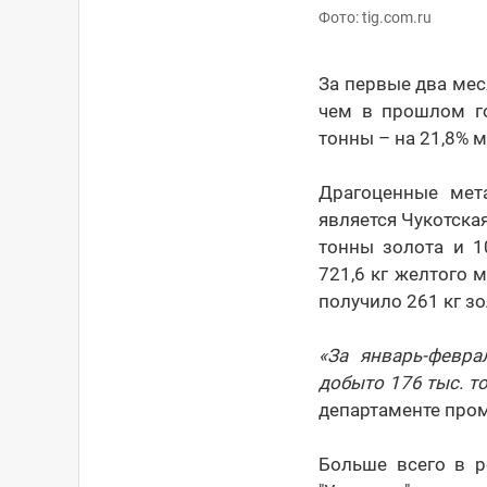
Фото: tig.com.ru
За первые два меся
чем в прошлом го
тонны – на 21,8% 
Драгоценные мет
является Чукотска
тонны золота и 1
721,6 кг желтого 
получило 261 кг зо
«За январь-февр
добыто 176 тыс. то
департаменте про
Больше всего в р