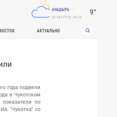
АНАДЫРЬ
9°
08
АВГУСТА
,
04:58
ВОСТОК
АКТУАЛЬНО
или
го года подвели
ода в Чукотском
 показатели по
ИА "Чукотка" со