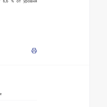
т 6,6 % от уровня
е