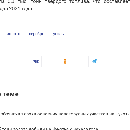
ила 3,8 тыс. тонн твердого топлива, что составляе
ода 2021 года.
золото
серебро
уголь
 теме
 обозначил сроки освоения золоторудных участков на Чукотк
5 тонн золота добыли на Чукотке с начала года