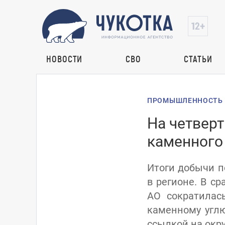
НОВОСТИ
СВО
СТАТЬИ
ПРОМЫШЛЕННОСТЬ
На четвер
каменного 
Итоги добычи п
в регионе. В с
АО сократилас
каменному углю
ссылкой на окр