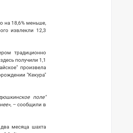
то на 18,6% меньше,
ого извлекли 12,3
ером традиционно
здесь получили 1,1
айское" произвела
орождении "Кекура"
дюшкинское поле"
анее»
, – сообщили в
 два месяца шахта