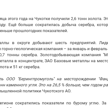
ца этого года на Чукотке получили 2,6 тонн золота. Э
ду. Ещё больше сократилась добыча серебра, котор
меньше прошлогодних показателей.
аллы в округе добывают шесть предприятий. Лид
я горно-геологическая компания – за январь и февраль 
0,7 тонны серебра. Золотодобывающая компания "М
металла в концентрате, ЗАО Базовые металлы на мест
лота и 51 кг серебра.
аль ООО "Берингпромуголь" на месторождении "Фан
нн каменного угля. Это на 26,5 % больше, чем годом р
мышленной политики Чукотского АО.
егионе сократились показатели по бурому углю. За