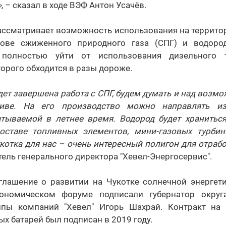
,
– сказал в ходе ВЭФ Антон Усачёв.
ассматривает возможность использования на террито
нове сжиженного природного газа (СПГ) и водород
 полностью уйти от использования дизельного 
орого обходится в разы дороже.
удет завершена работа с СПГ, будем думать и над возм
иве. На его производство можно направлять и
атываемой в летнее время. Водород будет храниться
оставе топливных элементов, мини-газовых турбин
котка для нас – очень интересный полигон для отрабо
тель генерального директора "Хевел-Энергосервис".
глашение о развитии на Чукотке солнечной энергети
кономическом форуме подписали губернатор окру
ппы компаний "Хевел" Игорь Шахрай. Контракт на
ых батарей был подписан в 2019 году.