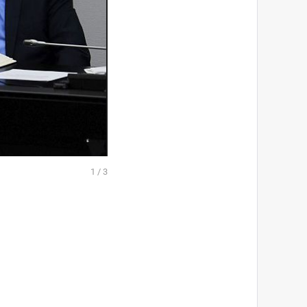
1
/
3