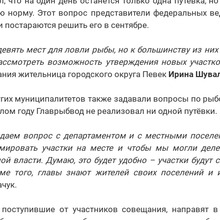
, что на один день останется только одна путёвка, н
ую норму. Этот вопрос представители федеральных ве
и постараются решить его в сентябре.
девять мест для ловли рыбы, но к большинству из них
ссмотреть возможность утверждения новых участк
ния жительница городского округа Певек
Ирина Шува
угих муниципалитетов также задавали вопросы по рыб
лом году Главрыбвод не реализовал ни одной путёвки.
даем вопрос с департаментом и с местными поселе
ировать участки на месте и чтобы мы могли деле
й власти. Думаю, это будет удобно – участки будут
оме того, главы знают жителей своих поселений и 
чук.
 поступившие от участников совещания, направят в