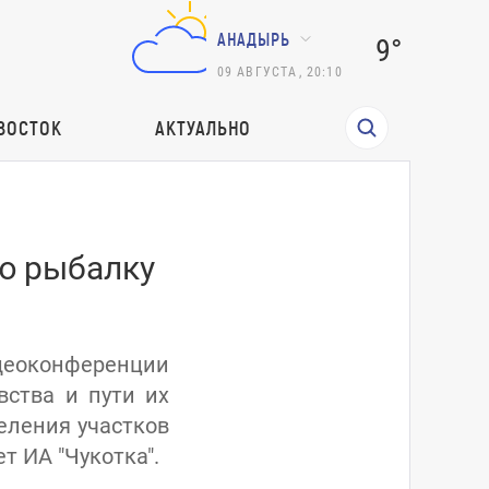
АНАДЫРЬ
9°
09
АВГУСТА
,
20:10
ВОСТОК
АКТУАЛЬНО
ю рыбалку
идеоконференции
ства и пути их
еления участков
 ИА "Чукотка".