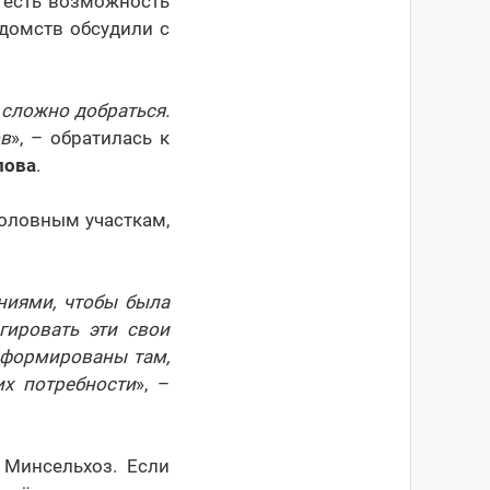
о есть возможность
домств обсудили с
 сложно добраться.
ов
», – обратилась к
лова
.
оловным участкам,
ниями, чтобы была
гировать эти свои
 сформированы там,
их потребности
», –
 Минсельхоз. Если