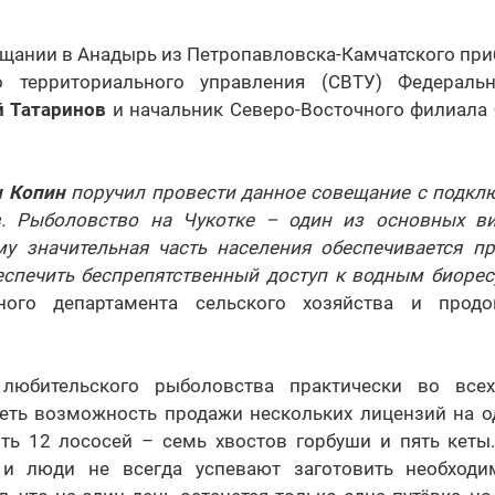
ещании в Анадырь из Петропавловска-Камчатского пр
го территориального управления (СВТУ) Федеральн
 Татаринов
и начальник Северо-Восточного филиала 
 Копин
поручил провести данное совещание с подкл
в. Рыболовство на Чукотке – один из основных ви
му значительная часть населения обеспечивается пр
еспечить беспрепятственный доступ к водным биоре
ного департамента сельского хозяйства и прод
любительского рыболовства практически во всех
еть возможность продажи нескольких лицензий на од
ть 12 лососей – семь хвостов горбуши и пять кеты.
 и люди не всегда успевают заготовить необход