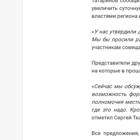
Татаринов сообщил
увеличить суточн
властями региона 
«
У нас утвердили 
Мы бы просили ра
участникам совеща
Представители др
на которые в прош
«
Сейчас мы обсуж
возможность форм
полномочия местно
где это надо. Кр
отметил Сергей Тка
Все предложения,