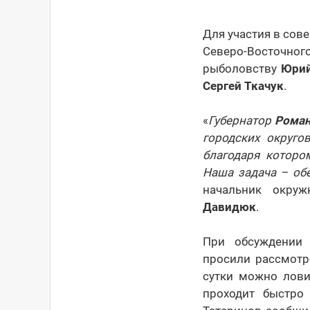
Для участия в сов
Северо-Восточно
рыболовству
Юрий
Сергей Ткачук
.
«
Губернатор
Роман
городских округо
благодаря которо
Наша задача – об
начальник окруж
Давидюк
.
При обсуждении 
просили рассмотр
сутки можно лови
проходит быстро