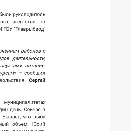
ибыли руководитель
ого агентства по
ФГБУ "Главрыбвод"
ючением районов и
дов деятельности,
одуктами питания.
сурсам
», – сообщил
овольствия
Сергей
 муниципалитетах
ин день. Сейчас в
 Бывает, что рыба
имый объём. Юрий