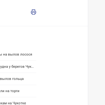
ы на вылов лосося
Санавиация эвакуировала моряка из Южной Кореи с рыболовецкого судна у берегов Чукотки
вылов гольца
ли на торги
кам на Чукотке