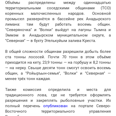
Объёмы распределены между одиннадцатью
территориальными соседскими общинами (ТСО)
коренных малочисленных народов. Основной
промысел развернётся в бассейне рек Анадырского
лимана: там будут работать восемь общин.
"Северяночка" и "Волки" выйдут на лагуны Тымна и
Эммэм в Анадырском муниципальном округе, а
"Северная" — в бухту Этелькуйым залива Креста.
В общей сложности общинам разрешили добыть более
ста тонны лососей. Почти 70 тонн в этом объёме
приходится на кету, 23,9 тонны — на горбушу и 8,2 тонны
— на нерку. Свыше десяти тонн смогут освоить восемь
общин, а "Ройыръын-семья", "Волки" и "Северная" —
менее трёх тонн каждая.
Также комиссия определила и места для
традиционного лова, где не требуется оформлять
разрешения и закреплять рыболовные участки. Их
полный перечень
опубликован
на портале Северо-
Восточного территориального управления