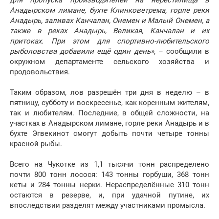
для пропуска производителей на нерестилища в
Анадырском лимане, бухте Клинковетрема, горле реки
Анадырь, заливах Канчалан, Онемен и Малый Онемен, а
также в реках Анадырь, Великая, Канчалан и их
притоках. При этом для спортивно-любительского
рыболовства добавили ещё один день»
, – сообщили в
окружном департаменте сельского хозяйства и
продовольствия.
Таким образом, лов разрешён три дня в неделю – в
пятницу, субботу и воскресенье, как коренным жителям,
так и любителям. Последние, в общей сложности, на
участках в Анадырском лимане, горле реки Анадырь и в
бухте Эгвекинот смогут добыть почти четыре тонны
красной рыбы.
Всего на Чукотке из 1,1 тысячи тонн распределено
почти 800 тонн лосося: 143 тонны горбуши, 368 тонн
кеты и 284 тонны нерки. Нераспределённые 310 тонн
остаются в резерве, и, при удачной путине, их
впоследствии разделят между участниками промысла.