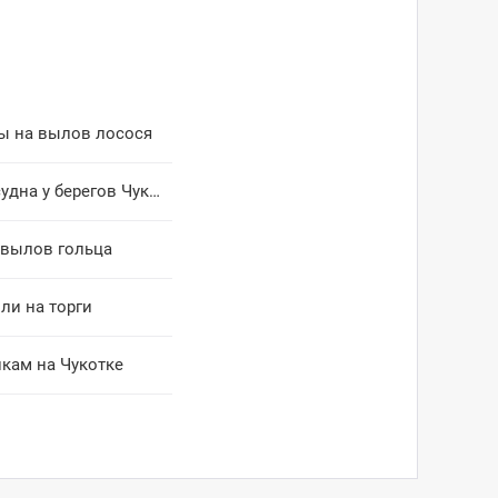
ы на вылов лосося
Санавиация эвакуировала моряка из Южной Кореи с рыболовецкого судна у берегов Чукотки
вылов гольца
ли на торги
кам на Чукотке