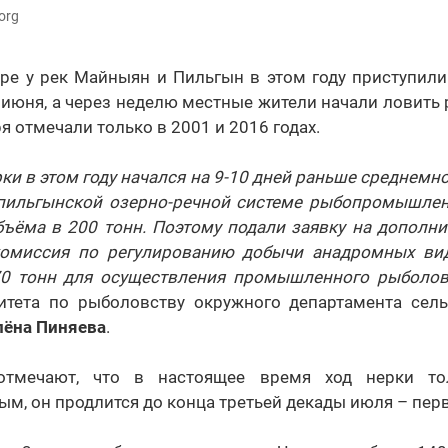
org
оре у рек Майныян и Пильгын в этом году приступили
 июня, а через неделю местные жители начали ловить 
я отмечали только в 2001 и 2016 годах.
ки в этом году начался на 9-10 дней раньше среднемно
пильгынской озерно-речной системе рыбопромышлен
бъёма в 200 тонн. Поэтому подали заявку на дополни
 комиссия по регулированию добычи анадромных в
0 тонн для осуществления промышленного рыболов
итета по рыболовству окружного департамента сель
лёна Пиняева
.
отмечают, что в настоящее время ход нерки то
м, он продлится до конца третьей декады июля – перв