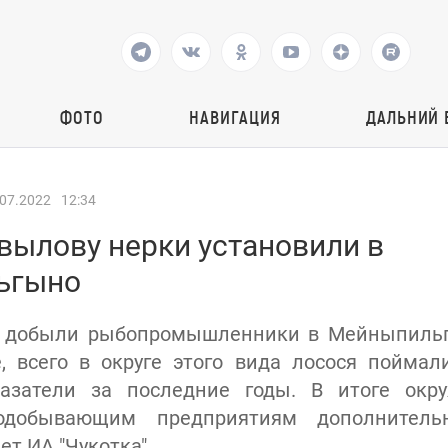
ФОТО
НАВИГАЦИЯ
ДАЛЬНИЙ 
.07.2022
12:34
вылову нерки установили в
ьгыно
и добыли рыбопромышленники в Мейныпильг
, всего в округе этого вида лосося поймал
азатели за последние годы. В итоге окр
одобывающим предприятиям дополнител
ет ИА "Чукотка".