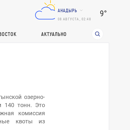
АНАДЫРЬ
9°
08
АВГУСТА
,
02:48
ВОСТОК
АКТУАЛЬНО
ынской озерно-
и 140 тонн. Это
ужная комиссия
ьные квоты из