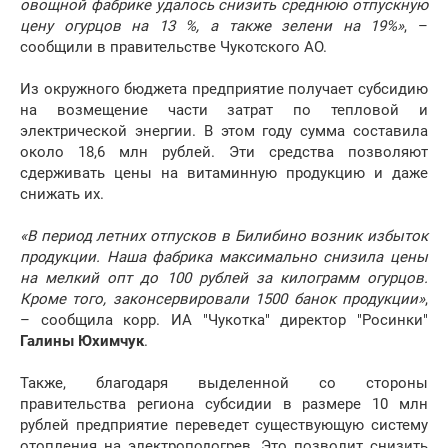
овощной фабрике удалось снизить среднюю отпускную
цену огурцов на 13 %, а также зелени на 19%»
, –
сообщили в правительстве Чукотского АО.
Из окружного бюджета предприятие получает субсидию
на возмещение части затрат по тепловой и
электрической энергии. В этом году сумма составила
около 18,6 млн рублей. Эти средства позволяют
сдерживать цены на витаминную продукцию и даже
снижать их.
«В период летних отпусков в Билибино возник избыток
продукции. Наша фабрика максимально снизила цены
на мелкий опт до 100 рублей за килограмм огурцов.
Кроме того, законсервировали 1500 банок продукции»
,
– сообщила корр. ИА "Чукотка" директор "Росинки"
Галины Юхимчук
.
Также, благодаря выделенной со стороны
правительства региона субсидии в размере 10 млн
рублей предприятие переведет существующую систему
отопления на электроподогрев. Это позволит снизить