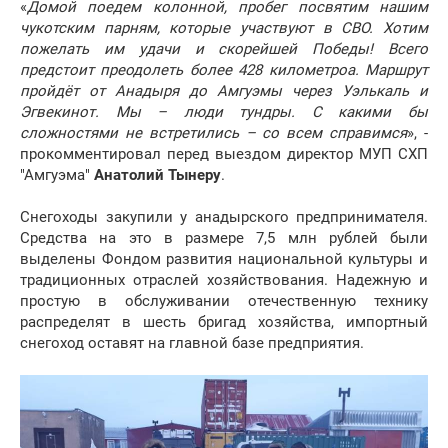
«
Домой поедем колонной, пробег посвятим нашим
чукотским парням, которые участвуют в СВО. Хотим
пожелать им удачи и скорейшей Победы! Всего
предстоит преодолеть более 428 километроа. Маршрут
пройдёт от Анадыря до Амгуэмы через Уэлькаль и
Эгвекинот. Мы – люди тундры. С какими бы
сложностями не встретились – со всем справимся
», -
прокомментировал перед выездом директор МУП СХП
"Амгуэма"
Анатолий Тынеру
.
Снегоходы закупили у анадырского предпринимателя.
Средства на это в размере 7,5 млн рублей были
выделены Фондом развития национальной культуры и
традиционных отраслей хозяйствования. Надежную и
простую в обслуживании отечественную технику
распределят в шесть бригад хозяйства, импортный
снегоход оставят на главной базе предприятия.