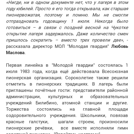
«Нигде, ни в одном документе нет, что у лагеря в этом
году юбилей. Просто я его тогда открывала, как старшая
пионервожатая, поэтому и помню. Мы не смогли
отпраздновать годовщину 1 июля. Некогда было
готовиться – в связи с поздней весной на Чукотке
открытие лагеря задержалось. Даже количество смен
пришлось сократить – вместо трех провели две»
, -
рассказала директор МОЛ "Молодая гвардия"
Любовь
Маслова
.
Первая линейка в "Молодой гвардии" состоялась 1
июля 1983 года, когда ещё действовала Всесоюзная
пионерская организация. Сороколетие также решили
отметить в пионерских традициях. В лагерь были
приглашены почётные гости: представители районной
администрации, культурных и образовательных
учреждений Билибино, атомной станции и другие.
Торжества состоялись на главной площади
оздоровительного учреждения. Школьники, повязав
красные галстуки, шагали строем, произносили
пионерские речёвки, все вместе исполняли гимн