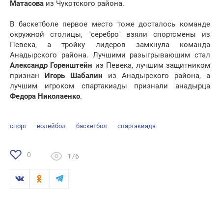
Матасова
из Чукотского района.
В баскетболе первое место тоже досталось команде
окружной столицы, "серебро" взяли спортсмены из
Певека, а тройку лидеров замкнула команда
Анадырского района. Лучшими разыгрывающим стал
Александр Горенштейн
из Певека, лучшим защитником
признан
Игорь Шабалин
из Анадырского района, а
лучшим игроком спартакиады признали анадырца
Федора Николаенко
.
спорт
волейбол
баскетбол
спартакиада
0
176