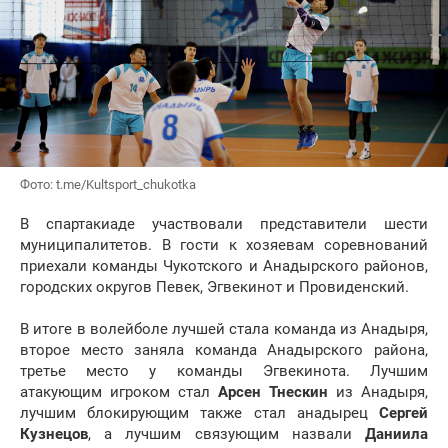
Фото: t.me/Kultsport_chukotka
В спартакиаде участвовали представители шести
муниципалитетов. В гости к хозяевам соревнований
приехали команды Чукотского и Анадырского районов,
городских округов Певек, Эгвекинот и Провиденский.
В итоге в волейболе лучшей стала команда из Анадыря,
второе место заняла команда Анадырского района,
третье место у команды Эгвекинота. Лучшим
атакующим игроком стал
Арсен Тнескин
из Анадыря,
лучшим блокирующим также стал анадырец
Сергей
Кузнецов
, а лучшим связующим назвали
Даниила