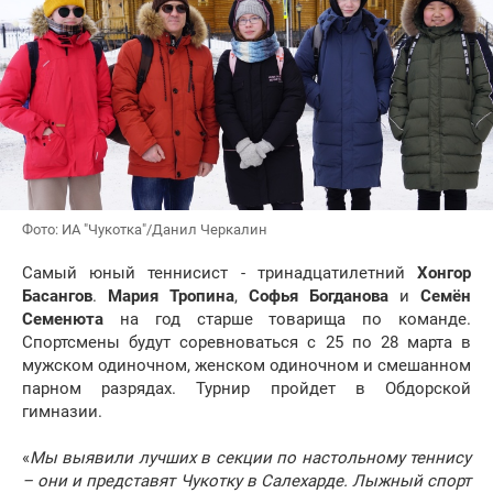
Фото: ИА "Чукотка"/Данил Черкалин
Самый юный теннисист - тринадцатилетний
Хонгор
Басангов
.
Мария Тропина
,
Софья Богданова
и
Семён
Семенюта
на год старше товарища по команде.
Спортсмены будут соревноваться с 25 по 28 марта в
мужском одиночном, женском одиночном и смешанном
парном разрядах. Турнир пройдет в Обдорской
гимназии.
«
Мы выявили лучших в секции по настольному теннису
– они и представят Чукотку в Салехарде. Лыжный спорт