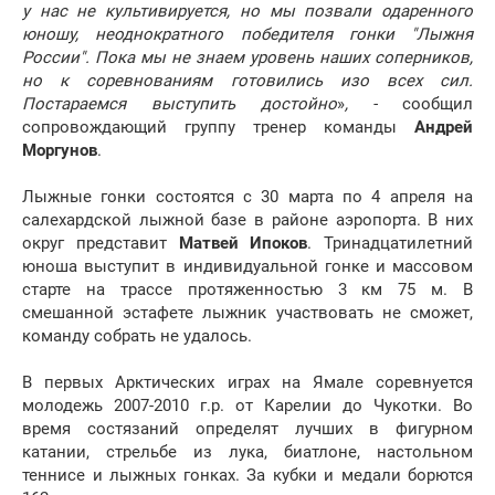
у нас не культивируется, но мы позвали одаренного
юношу, неоднократного победителя гонки "Лыжня
России". Пока мы не знаем уровень наших соперников,
но к соревнованиям готовились изо всех сил.
Постараемся выступить достойно
»
, -
сообщил
сопровождающий группу тренер команды
Андрей
Моргунов
.
Лыжные гонки состоятся с 30 марта по 4 апреля на
салехардской лыжной базе в районе аэропорта. В них
округ представит
Матвей Ипоков
. Тринадцатилетний
юноша выступит в индивидуальной гонке и массовом
старте на трассе протяженностью 3 км 75 м. В
смешанной эстафете лыжник участвовать не сможет,
команду собрать не удалось.
В первых Арктических играх на Ямале соревнуется
молодежь 2007-2010 г.р. от Карелии до Чукотки. Во
время состязаний определят лучших в фигурном
катании, стрельбе из лука, биатлоне, настольном
теннисе и лыжных гонках. За кубки и медали борются