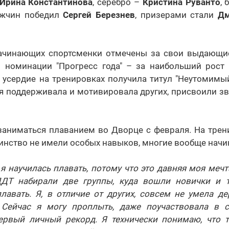
Ирина Константинова
, серебро –
Кристина Руванто
,
ужчин победил
Сергей Березнев
, призерами стали
Дм
начинающих спортсменки отмечены за свои выдающи
 номинации "Прогресс года" – за наибольший рост 
 усердие на тренировках получила титул "Неутомимы
ая поддерживала и мотивировала других, присвоили з
заниматься плаванием во Дворце с февраля. На трен
инство не имели особых навыков, многие вообще начин
о я научилась плавать, потому что это давняя моя мечт
ДТ набирали две группы, куда вошли новички и те
лавать. Я, в отличие от других, совсем не умела де
 Сейчас я могу проплыть, даже поучаствовала в с
ервый личный рекорд. Я технически понимаю, что т