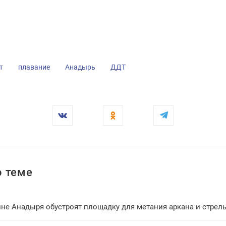
т
плавание
Анадырь
ДДТ
 теме
не Анадыря обустроят площадку для метания аркана и стрель