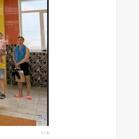
1
/
9