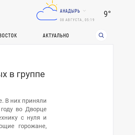
АНАДЫРЬ
9°
08
АВГУСТА
,
05:19
ВОСТОК
АКТУАЛЬНО
х в группе
. В них приняли
 году во Дворце
ехнику с нуля и
ющие горожане,