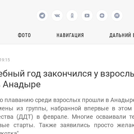
ФОТО
НАВИГАЦИЯ
ДАЛЬНИЙ 
19:15
бный год закончился у взрослы
в Анадыре
о плаванию среди взрослых прошли в Анадыре
мены из группы, набранной впервые в этом
ества (ДДТ) в феврале. Многие осваивали т
ые старты. Также заявились просто жела
котка".