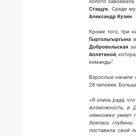
золото завоевала
Стащук
. Среди м
Александр Кузин
.
Кроме того, три 
Гыргольгыргына
в
Добровольская
за
Аплетиной
, котор
команды".
Взрослые начали 
28 человек. Больш
«Я очень рада, чт
возможность, в Д
немножко умеет п
боялась глубины.
поставила свой п