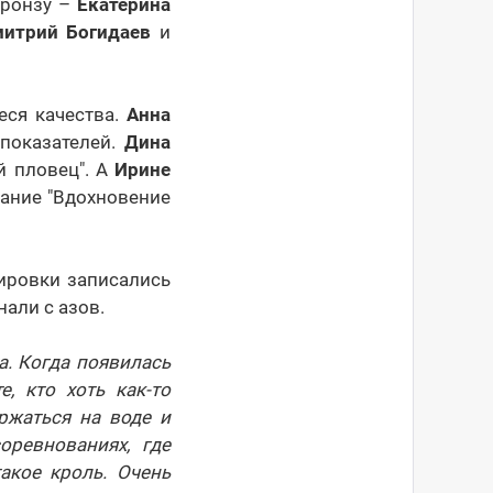
 бронзу –
Екатерина
итрий Богидаев
и
еся качества.
Анна
показателей.
Дина
й пловец". А
Ирине
вание "Вдохновение
ировки записались
али с азов.
а. Когда появилась
, кто хоть как-то
ржаться на воде и
оревнованиях, где
акое кроль. Очень