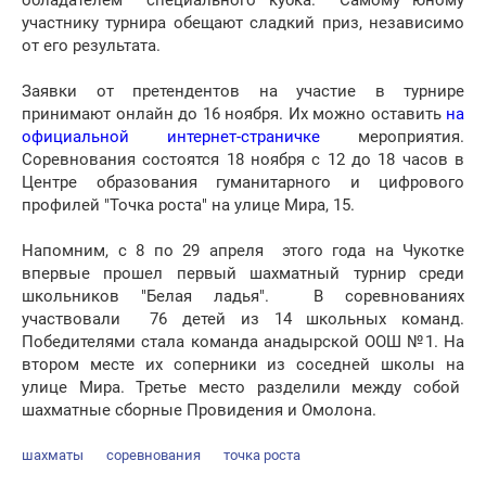
обладателем специального кубка. Самому юному
участнику турнира обещают сладкий приз, независимо
от его результата.
Заявки от претендентов на участие в турнире
принимают онлайн до 16 ноября. Их можно оставить
на
официальной интернет-страничке
мероприятия.
Соревнования состоятся 18 ноября с 12 до 18 часов в
Центре образования гуманитарного и цифрового
профилей "Точка роста" на улице Мира, 15.
Напомним, с 8 по 29 апреля этого года на Чукотке
впервые прошел первый шахматный турнир среди
школьников "Белая ладья". В соревнованиях
участвовали 76 детей из 14 школьных команд.
Победителями стала команда анадырской ООШ №1. На
втором месте их соперники из соседней школы на
улице Мира. Третье место разделили между собой
шахматные сборные Провидения и Омолона.
шахматы
соревнования
точка роста