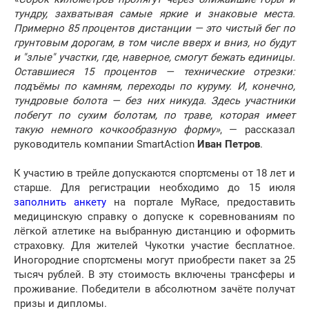
тундру, захватывая самые яркие и знаковые места.
Примерно 85 процентов дистанции — это чистый бег по
грунтовым дорогам, в том числе вверх и вниз, но будут
и "злые" участки, где, наверное, смогут бежать единицы.
Оставшиеся 15 процентов — технические отрезки:
подъёмы по камням, переходы по куруму. И, конечно,
тундровые болота — без них никуда. Здесь участники
побегут по сухим болотам, по траве, которая имеет
такую немного кочкообразную форму»
, — рассказал
руководитель компании SmartAction
Иван Петров
.
К участию в трейле допускаются спортсмены от 18 лет и
старше. Для регистрации необходимо до 15 июля
заполнить анкету
на портале MyRace, предоставить
медицинскую справку о допуске к соревнованиям по
лёгкой атлетике на выбранную дистанцию и оформить
страховку. Для жителей Чукотки участие бесплатное.
Иногородние спортсмены могут приобрести пакет за 25
тысяч рублей. В эту стоимость включены трансферы и
проживание. Победители в абсолютном зачёте получат
призы и дипломы.