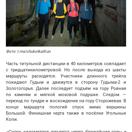
Фото: t.me/chukotkaXrun
Часть титульной дистанции в 40 километров совпадает
с тридцатикилометровой. Но после выхода из шахты
маршруты расходятся. Участники длинного трейла
покидают Гудым и движутся в сторону Гудыма-2 и
Золотогорья. Далее последует подъём на гору Ровная
по камням и мягкой моховой подушке. Следом —
переход по тундре и восхождение на гору Сторожевая. В
конце маршрута пологий спуск мимо вершины
Большой. Финишная черта также в посёлке Угольные
Копи.
«Сорок километров пролягут через ближайшие горы и