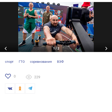
1
/
2
спорт
ГТО
соревнования
ВЭФ
0
229