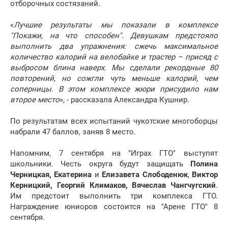
отборочных состязаний.
«
Лучшие результаты мы показали в комплексе
"Покажи, на что способен". Девушкам предстояло
выполнить два упражнения: сжечь максимальное
количество калорий на велобайке и трастер – присяд с
выбросом блина наверх. Мы сделали рекордные 80
повторений, но сожгли чуть меньше калорий, чем
соперницы. В этом комплексе жюри присудило нам
второе место
», - рассказала Александра Кушнир.
По результатам всех испытаний чукотские многоборцы
набрали 47 баллов, заняв 8 место.
Напомним, 7 сентября на "Играх ГТО" выступят
школьники. Честь округа будут защищать
Полина
Черницкая, Екатерина
и
Елизавета Слободенюк
,
Виктор
Керницкий, Георгий Климаков, Вячеслав Чангчугский
.
Им предстоит выполнить три комплекса ГТО.
Награждение юниоров состоится на "Арене ГТО" 8
сентября.