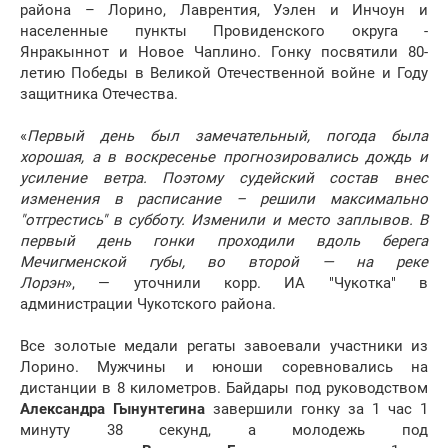
района – Лорино, Лаврентия, Уэлен и Инчоун и
населенные пункты Провиденского округа -
Янракыннот и Новое Чаплино. Гонку посвятили 80-
летию Победы в Великой Отечественной войне и Году
защитника Отечества.
«
Первый день был замечательный, погода была
хорошая, а в воскресенье прогнозировались дождь и
усиление ветра. Поэтому судейский состав внес
изменения в расписание – решили максимально
"отгрестись" в субботу. Изменили и место заплывов. В
первый день гонки проходили вдоль берега
Мечигменской губы, во второй — на реке
Лорэн
», — уточнили корр. ИА "Чукотка" в
администрации Чукотского района.
Все золотые медали регаты завоевали участники из
Лорино. Мужчины и юноши соревновались на
дистанции в 8 километров. Байдары под руководством
Александра Гынунтегина
завершили гонку за 1 час 1
минуту 38 секунд, а молодежь под