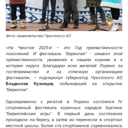
Фото: правительство Чукотского АО
«
На Чукотке 2025-й – это Год преемственности
поколений. И фестиваль "Берингия" - символ этой
преемственности, уважения к нашим корням и к
истории округа. Благодарю всех жителей Лорино за
гостеприимство и за отличную организацию
фестиваля
»,
–
подчеркнул губернатор Чукотского АО
Владислав Кузнецов
, побывавший на открытии
"Берингии".
Одновременно с регатой в Лорино состоялся IV
спортивный фестиваль коренных народов Арктики
"Берингийские игры". В первый день состязания
проходили на берегу, а затем их перенесли в спортзал
местной школы. Более ста спортсменов соревновались