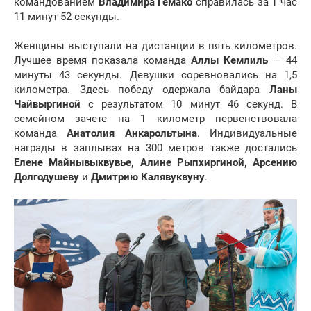
командованием
Владимира Гемако
справилась за 1 час
11 минут 52 секунды.
Женщины выступали на дистанции в пять километров.
Лучшее время показала команда
Аллы Кемлиль
— 44
минуты 43 секунды. Девушки соревновались на 1,5
километра. Здесь победу одержала байдара
Ланы
Чайвыргиной
с результатом 10 минут 46 секунд. В
семейном зачете на 1 километр первенствовала
команда
Анатолия Анкарольтына
. Индивидуальные
награды в заплывах на 300 метров также достались
Елене Майнывыквувье, Алине Рыпхиргиной, Арсению
Долгодушеву
и
Дмитрию Калявуквуну
.