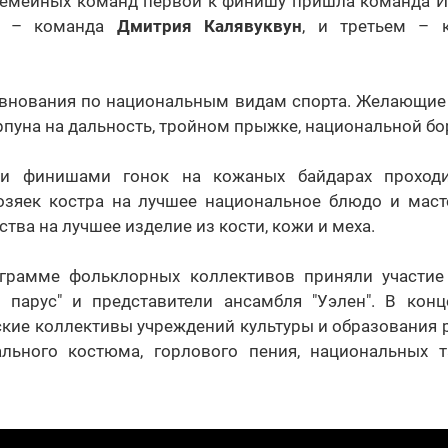
семейных команд первой к финишу пришла команда Ив
е – команда
Дмитрия Калявуквун
, и третьем –
евнования по национальным видам спорта. Желающие
рпуна на дальность, тройном прыжке, национальной бо
и финишами гонок на кожаных байдарах проход
озяек костра на лучшее национальное блюдо и маст
тва на лучшее изделие из кости, кожи и меха.
грамме фольклорных коллективов приняли участие 
ый парус" и представители ансамбля "Уэлен". В кон
кие коллективы учреждений культуры и образования 
льного костюма, горлового пения, национальных 