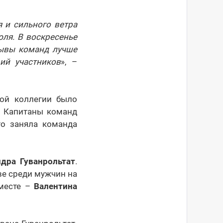
 и сильного ветра
юля. В воскресенье
лывы команд лучше
ий участников
», –
ой коллегии было
. Капитаны команд
то заняла команда
дра Гуванрольтат
.
ве среди мужчин на
 месте –
Валентина