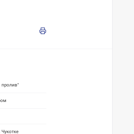
 пролив"
бом
 Чукотке