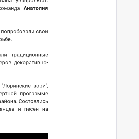
ана Гуванрольтат.
 команда
Анатолия
 попробовали свои
рьбе.
или традиционные
еров декоративно-
"Лоринские зори",
цертной программе
района. Состоялись
танцев и песен на