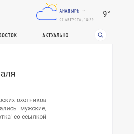
АНАДЫРЬ
9°
07
АВГУСТА
,
18:29
ВОСТОК
АКТУАЛЬНО
валя
рских охотников
ались мужские,
тка" со ссылкой