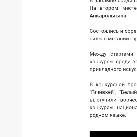
В заплыве среди 
На втором мест
Анкарольтына
.
Состоялись и сор
силы в метании га
Между стартами 
конкурсы среди х
прикладного искусс
В конкурсной про
"Гичивкей", "Бел
выступили творчес
конкурсы национа
родном языке.