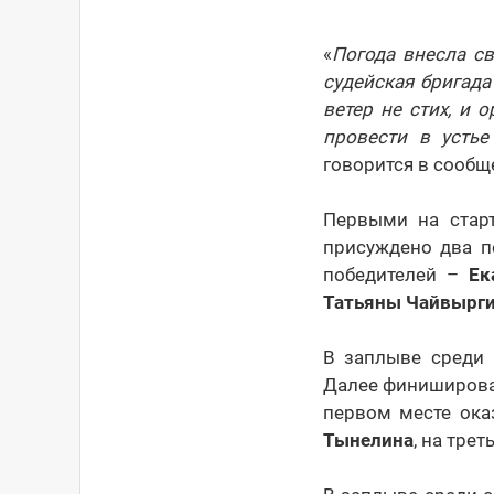
«
Погода внесла св
судейская бригада
ветер не стих, и
провести в устье
говорится в сообщ
Первыми на стар
присуждено два п
победителей –
Ек
Татьяны Чайвырг
В заплыве среди
Далее финиширов
первом месте ок
Тынелина
, на тре