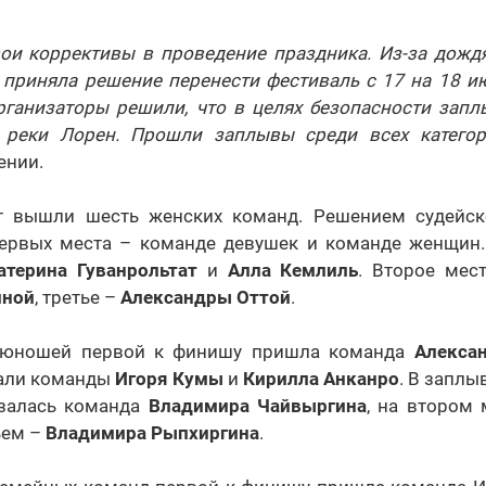
ои коррективы в проведение праздника. Из-за дождя
 приняла решение перенести фестиваль с 17 на 18 и
 организаторы решили, что в целях безопасности зап
 реки Лорен. Прошли заплывы среди всех категор
ении.
т вышли шесть женских команд. Решением судейск
ервых места – команде девушек и команде женщин
атерина Гуванрольтат
и
Алла Кемлиль
. Второе мес
иной
, третье –
Александры Оттой
.
 юношей первой к финишу пришла команда
Алексан
али команды
Игоря Кумы
и
Кирилла Анканро
. В заплы
азалась команда
Владимира Чайвыргина
, на втором
тьем –
Владимира Рыпхиргина
.