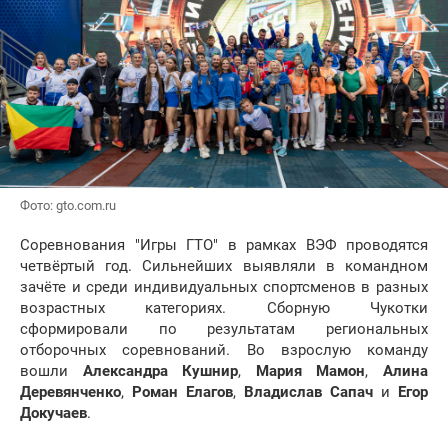
Фото: gto.com.ru
Соревнования "Игры ГТО" в рамках ВЭФ проводятся
четвёртый год. Сильнейших выявляли в командном
зачёте и среди индивидуальных спортсменов в разных
возрастных категориях. Сборную Чукотки
сформировали по результатам региональных
отборочных соревнований. Во взрослую команду
вошли
Александра Кушнир
,
Мария Мамон
,
Алина
Деревянченк
о
,
Роман Елагов
,
Владислав Сапач
и
Егор
Докучаев
.