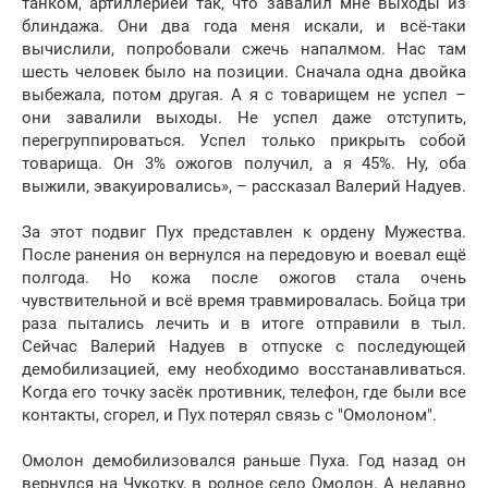
танком, артиллерией так, что завалил мне выходы из
блиндажа. Они два года меня искали, и всё-таки
вычислили, попробовали сжечь напалмом. Нас там
шесть человек было на позиции. Сначала одна двойка
выбежала, потом другая. А я с товарищем не успел –
они завалили выходы. Не успел даже отступить,
перегруппироваться. Успел только прикрыть собой
товарища. Он 3% ожогов получил, а я 45%. Ну, оба
выжили, эвакуировались», – рассказал Валерий Надуев.
За этот подвиг Пух представлен к ордену Мужества.
После ранения он вернулся на передовую и воевал ещё
полгода. Но кожа после ожогов стала очень
чувствительной и всё время травмировалась. Бойца три
раза пытались лечить и в итоге отправили в тыл.
Сейчас Валерий Надуев в отпуске с последующей
демобилизацией, ему необходимо восстанавливаться.
Когда его точку засёк противник, телефон, где были все
контакты, сгорел, и Пух потерял связь с "Омолоном".
Омолон демобилизовался раньше Пуха. Год назад он
вернулся на Чукотку, в родное село Омолон. А недавно