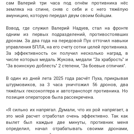
сам Валерий три часа под огнём противника нёс
земляка на спине, сняв с себя и с него тяжёлую
амуницию, которую передал двум своим бойцам.
Взвод, где служил Валерий Надуев, стал на фронте
одним из первых подразделений, противостоявших
дронам. За два года на передовой Пух отточил навыки
управления БПЛА, на его счету сотни целей противника.
За эффективность он получил несколько наград, в
числе которых медаль Жукова, медали "За храбрость" и
"За воинскую доблесть" 2 степени, "За боевые отличия".
В один из дней лета 2025 года расчёт Пуха, прикрывая
штурмовиков, за 3 часа уничтожил 56 дронов, два
тяжёлых гексокоптера и автотранспорт противника. Но
позиция операторов была рассекречена.
«Я сильно их напрягал. Думали, что их рой напрягает, а
это мой расчет отработал очень эффективно. Так как
вылет был каждые две минуты, противник меня
определил, начал отрабатывать своими дронами,