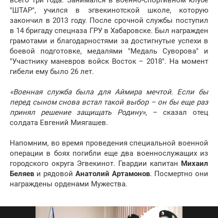
всего три года. Занимался в военно-спортивном клубе
"ШТАР", учился в эгвекинотской школе, которую
закончил в 2013 году. После срочной службы поступил
в 14 бригаду спецназа ГРУ в Хабаровске. Был награжден
грамотами и благодарностями за достигнутые успехи в
боевой подготовке, медалями "Медаль Суворова" и
"Участнику маневров войск Восток – 2018". На момент
гибели ему было 26 лет.
«Военная служба была для Аймира мечтой. Если бы
перед сыном снова встал такой выбор – он бы еще раз
принял решение защищать Родину»
, – сказал отец
солдата Евгений Миягашев.
Напомним, во время проведения специальной военной
операции в боях погибли еще два военнослужащих из
городского округа Эгвекинот. Гвардии капитан
Михаил
Беляев
и рядовой
Анатолий Артамонов
. Посмертно они
награждены орденами Мужества.