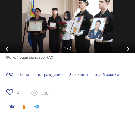
1
/
3
Фото: Правительство ЧАО
СВО
Копин
награждение
Эгвекинот
герой россии
2
888