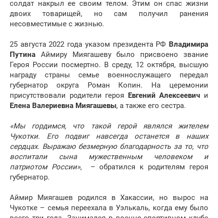
солдат накрыл ее своим телом. Этим он спас жизни
двоих товарищей, но сам получил ранения
несовместимые с жизнью.
25 августа 2022 года указом президента РФ
Владимира
Путина
Аймиру Миягашеву было присвоено звание
Героя России посмертно. В среду, 12 октября, высшую
награду страны семье военнослужащего передал
губернатор округа Роман Копин. На церемонии
присутствовали родители героя
Евгений Алексеевич
и
Елена Валериевна Миягашевы
, а также его сестра.
«Мы гордимся, что такой герой являлся жителем
Чукотки. Его подвиг навсегда останется в наших
сердцах. Выражаю безмерную благодарность за то, что
воспитали сына мужественным человеком и
патриотом России»
, – обратился к родителям героя
губернатор.
Аймир Миягашев родился в Хакассии, но вырос на
Чукотке – семья переехала в Уэлькаль, когда ему было