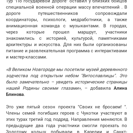
Тур "По государевой дороге" оставил у близких бойцов
специальной военной операции массу впечатлений . В
дороге путешественников сопровождали
координаторы, психологи, медработники, а также
анимационная команда с музыкантами. В городах,
через которые прошел маршрут, участники
знакомились с историей, культурой, памятниками
архитектуры и искусства. Для них были организованы
питание и развлекательная программа с интерактивами
и мастер-классами.
«В Великом Новгороде мы посетили музей деревянного
зодчества под открытым небом "Витославлицы". Это
было замечательно – увидеть исторические страницы
нашей Родины своими глазами»
, – добавила
Алина
Блинова
.
Это уже пятый сезон проекта "Своих не бросаем! ".
Члены семей погибших героев с Чукотки участвуют в
этих турах третий год подряд. Направления меняются. В
предыдущие два года участники смогли проехать по
Золотому кольцу, побывали в Карелии и Санкт-