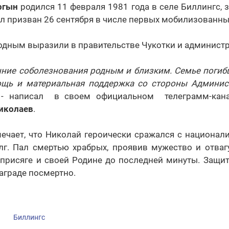
ргын
родился 11 февраля 1981 года в селе Биллингс, 
л призван 26 сентября в числе первых мобилизованных
одным выразили в правительстве Чукотки и админист
ние соболезнования родным и близким. Семье погибш
щь и материальная поддержка со стороны Админис
 - написал в своем официальном телеграмм-кан
иколаев
.
ечает, что Николай героически сражался с национал
лг. Пал смертью храбрых, проявив мужество и отвагу
присяге и своей Родине до последней минуты. Защит
аграде посмертно.
Биллингс