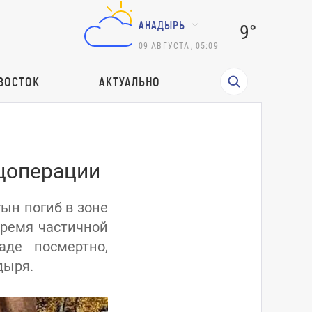
АНАДЫРЬ
9°
09
АВГУСТА
,
05:09
ВОСТОК
АКТУАЛЬНО
ецоперации
ын погиб в зоне
время частичной
аде посмертно,
дыря.