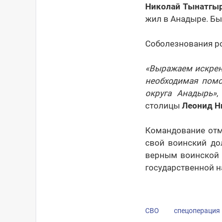
Николай Тынатгы
жил в Анадыре. Бы
Соболезнования р
«Выражаем искрен
необходимая помо
округа Анадырь»
,
столицы
Леонид Н
Командование отм
свой воинский до
верным воинской 
государственной н
СВО
спецоперация