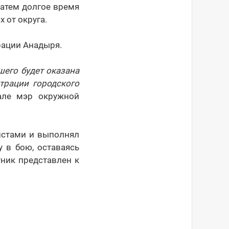
затем долгое время
 от округа.
рации Анадыря.
его будет оказана
трации городского
але мэр окружной
истами и выполнял
 в бою, оставаясь
ник представлен к