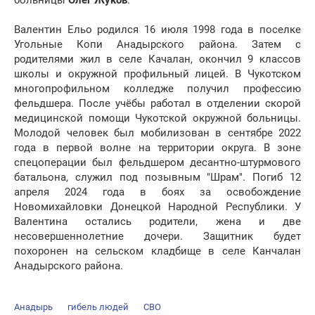
больницы
Олег Жуков
.
Валентин Ельо родился 16 июля 1998 года в поселке
Угольные Копи Анадырского района. Затем с
родителями жил в селе Качалан, окончил 9 классов
школы и окружной профильный лицей. В Чукотском
многопрофильном колледже получил профессию
фельдшера. После учёбы работал в отделении скорой
медицинской помощи Чукотской окружной больницы.
Молодой человек был мобилизован в сентябре 2022
года в первой волне на территории округа. В зоне
спецоперации был фельдшером десантно-штурмового
батальона, служил под позывным "Шрам". Погиб 12
апреля 2024 года в боях за освобождение
Новомихайловки Донецкой Народной Республики. У
Валентина остались родители, жена и две
несовершеннолетние дочери. Защитник будет
похоронен на сельском кладбище в селе Канчалан
Анадырского района.
Анадырь
гибель людей
СВО