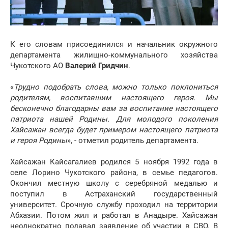
К его словам присоединился и начальник окружного
департамента жилищно-коммунального хозяйства
Чукотского АО
Валерий Гридчин
.
«
Трудно подобрать слова, можно только поклониться
родителям, воспитавшим настоящего героя. Мы
бесконечно благодарны вам за воспитание настоящего
патриота нашей Родины. Для молодого поколения
Хайсажан всегда будет примером настоящего патриота
и героя Родины
», - отметил родитель департамента.
Хайсажан Кайсагалиев родился 5 ноября 1992 года в
селе Лорино Чукотского района, в семье педагогов.
Окончил местную школу с серебряной медалью и
поступил в Астраханский государственный
университет. Срочную службу проходил на территории
Абхазии. Потом жил и работал в Анадыре. Хайсажан
неоднократно подавал заявление об участии в СВО. В