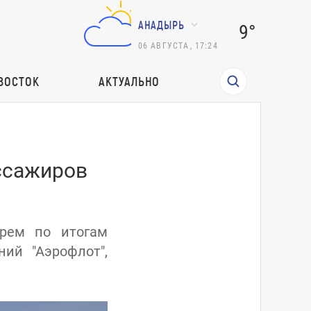
АНАДЫРЬ
9°
06
АВГУСТА
,
17:24
ВОСТОК
АКТУАЛЬНО
ссажиров
рем по итогам
ий "Аэрофлот",