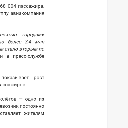
68 004 пассажира.
уппу авиакомпания
евятью городами
но более 3,4 млн
м стало вторым по
и в пресс-службе
показывает рост
пассажиров.
полётов — одно из
евозчик постоянно
ставляет жителям