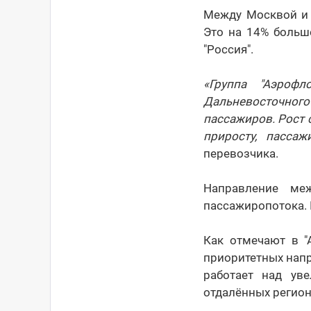
Между Москвой и 
Это на 14% больш
"Россия".
«Группа "Аэроф
Дальневосточног
пассажиров. Рост
приросту, пасса
перевозчика.
Направление ме
пассажиропотока. 
Как отмечают в "
приоритетных нап
работает над ув
отдалённых регион