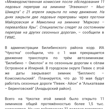
«
Межведомственная комиссия после обследования 11
ледовых переправ на зимнике "Эгвекинот – Мыс
Шмидта" с 21 апреля закрыла по нему движение. На
днях закрыли две ледовые переправы через протоки
Майоровская и Мамолина на зимнике "Марково –
перевалбаза Яры". Специалисты следят за состоянием
переправ на других сезонных дорогах
», – сообщили в
ГИМС.
В администрации Билибинского района корр. ИА
"Чукотка" сообщили, что с 1 мая прекращается
движение транспорта по трём автозимникам:
"Билибино – Омолон" и по сезонным дорогам к сёлам
Островное и Илирней. В городском округе Певек с этой
же даты закрывают зимник "Биллингс –
Комсомольский". Планируется, что до 10 мая будут
работать сезонные дороги "Певек - Айон" и "Алькатваам
– Беринговский" (Анадырский район).
Всего на Чукотке этой зимой было открыто 11
зимников общей протяжённостью более 1,5 тыс.