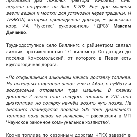
пробивали два тяжёлых трактора "Кировец". Снег
сгружал погрузчик на базе К-702. Ещё две машины
везли вешки и мостки для установки через трещины. И
ТРЭКОЛ, который прокладывал дорогу
», – рассказал
корр. ИА "Чукотка" руководитель ЧДРСУ
Максим
Дыченко
.
Труднодоступное село Биллингс с райцентром связал
зимник, протяжённостью 171 километр. Он доходит до
посёлка Комсомольский, от которого в Певек есть
круглогодичная дорога.
«
По открывшимся зимникам начали доставку топлива.
На выходных стартовал завоз угля в Айон, в субботу и
воскресенье отправили туда машины. В планах
доставка 2 тысяч тонн твёрдого топлива и 270 тонн
дизтоплива, но солярку начнём возить чуть позже. На
Биллингс планируется порядка 200 тонн дизельного
топлива, пока завоз не начался
», – рассказали в МП
"Чаунское районное коммунальное хозяйство".
Кроме топлива по сезонным дорогам ЧРКХ завезёт в