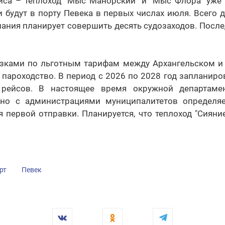
иса – теплоход "Мыс Манорский" и "Мыс Флора" уже н
и будут в порту Певека в первых числах июля. Всего 
ания планирует совершить десять судозаходов. Посл
зками по льготным тарифам между Архангельском и
пароходство. В период с 2026 по 2028 год запланиро
 рейсов. В настоящее время окружной департам
тно с администрациями муниципалитетов определяе
 первой отправки. Планируется, что теплоход "Сияни
рт
Певек