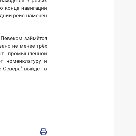
аходятся в рейсе.
до конца навигации
едний рейс намечен
 Певеком займётся
вано не менее трёх
ент промышленной
т номенклатуру и
е Севера" выйдет в