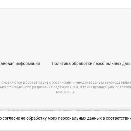
равовая информация
Политика обработки персональных дан
и охраняются в соответствие с российским и международным законодательс
ько с письменного разрешения редакции СМИ. В таких публикациях обязате
материалу.
е – «Информационное агентство "Чукотка"». Свидетельство о регистрации 
69723 от 05.05.2017 г. Выдано Федеральной службой по надзору в сфере связ
аю согласие на обработку моих персональных данных в соответстви
информационных технологий и массовых коммуникаций.