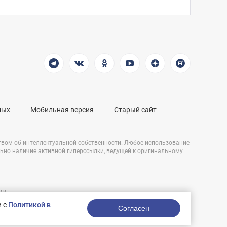
ных
Мобильная версия
Старый сайт
твом об интеллектуальной собственности. Любое использование
льно наличие активной гиперссылки, ведущей к оригинальному
СМИ
Разработка сайта:
и,
и с
Политикой в
nologostudio.ru.
Согласен