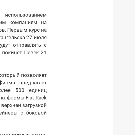
 использованием
гим компаниям на
ов. Первым курс на
хангельска 27 июля
удут отправлять с
и покинет Певек 21
который позволяет
Фирма предлагает
более 500 единиц
латформы Flat Rack
 верхней загрузкой
тейнеры с боковой