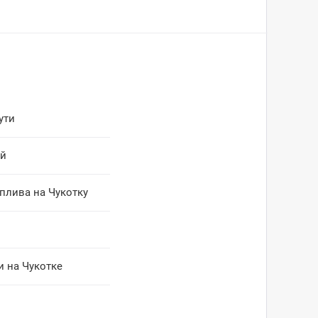
ути
ий
плива на Чукотку
 на Чукотке