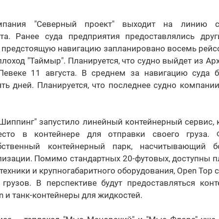
омпания "Северный проект" выходит на линию с
ота. Ранее суда предприятия предоставлялись дру
В предстоящую навигацию запланировано восемь рейс
плоход "Таймыр". Планируется, что судно выйдет из Ар
Певеке 11 августа. В среднем за навигацию суда б
ть дней. Планируется, что последнее судно компани
 Шиппинг" запустило линейный контейнерный сервис, 
есто в контейнере для отправки своего груза. 
бственный контейнерный парк, насчитывающий 
изации. Помимо стандартных 20-футовых, доступны п
техники и крупногабаритного оборудования, Open Top с
 грузов. В перспективе будут предоставляться кон
n и танк-контейнеры для жидкостей.