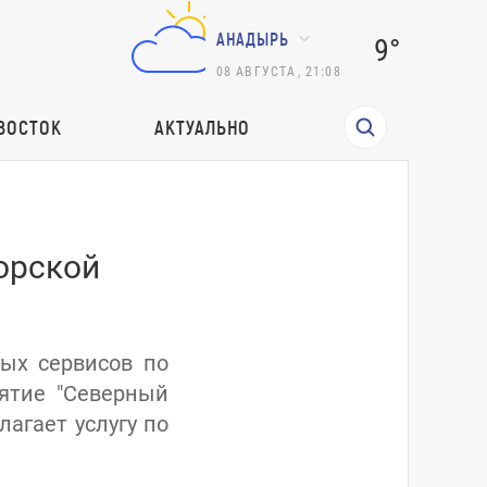
АНАДЫРЬ
9°
08
АВГУСТА
,
21:08
ВОСТОК
АКТУАЛЬНО
орской
ых сервисов по
ятие "Северный
лагает услугу по