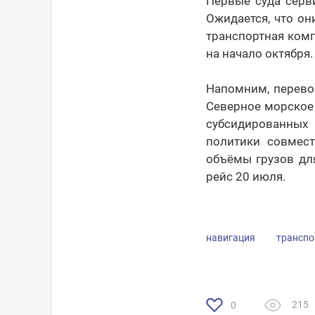
Первые суда серв
Ожидается, что он
транспортная комп
на начало октября.
Напомним, перево
Северное морское 
субсидированных
политики совмес
объёмы грузов для
рейс 20 июля.
навигация
транспо
215
0