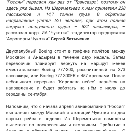
"России" передали как раз от "Трансаэро", поэтому он
здесь уже бывал. Из Шереметьево к нам прилетели 238
пассажиров и 14,7 тонны груза. В обратном
направлении улетел 521 человек, при этом полная
загрузка воздушного судна – 522 пассажира»
, –
рассказал корр. ИА "Чукотка" гендиректор предприятия
"Аэропорты Чукотки"
Сергей Батыченко
.
Двухпалубный Boeing стоит в графике полётов между
Москвой и Анадырем в течение двух недель. Затем
перевозчик планирует вернуть на маршрут менее
вместительные Boeing 777-300, рассчитанный на 373
пассажира, или Boeing 777-300ER с 457 креслами. После
небольшого перерыва "Королева небес" вернётся на
направление и будет работать на нём с июля до
середины сентября.
Напомним, что с начала апреля авиакомпания "Россия"
выполняет между Москвой и столицей Чукотки по два
парных рейса в неделю. Из Шереметьево самолёты
вылетают по воскресеньям и вторникам. Прибытие в