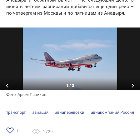
Анадырь и обратный вылет – на следующий день. С
июня в летнем расписании добавится ещё один рейс –
по четвергам из Москвы и по пятницам из Анадыря.
1
/
3
Фото: Артём Панькив
транспорт
авиация
авиаперевозки
авиакомпания Россия
0
1729