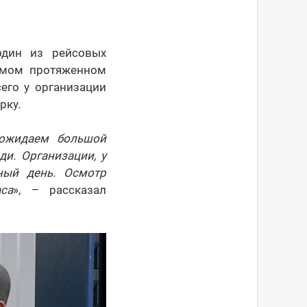
один из рейсовых
амом протяженном
его у организации
рку.
 ожидаем большой
и. Организации, у
ный день. Осмотр
са
», – рассказал