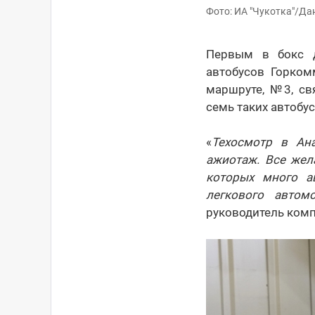
Фото: ИА "Чукотка"/Да
Первым в бокс д
автобусов Горко
маршруте, №3, св
семь таких автобу
«
Техосмотр в Ан
ажиотаж. Все жел
которых много а
легкового автом
руководитель комп