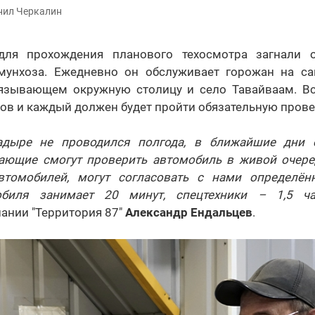
нил Черкалин
ля прохождения планового техосмотра загнали 
ммунхоза. Ежедневно он обслуживает горожан на с
язывающем окружную столицу и село Тавайваам. Вс
сов и каждый должен будет пройти обязательную прове
адыре не проводился полгода, в ближайшие дни
ающие смогут проверить автомобиль в живой очеред
втомобилей, могут согласовать с нами определён
обиля занимает 20 минут, спецтехники – 1,5 ча
ании "Территория 87"
Александр Ендальцев
.