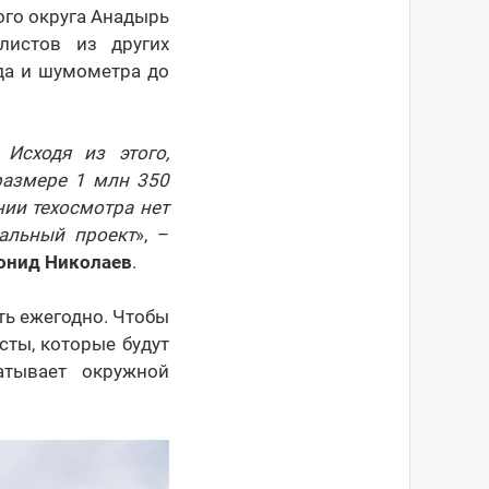
ого округа Анадырь
листов из других
да и шумометра до
Исходя из этого,
размере 1 млн 350
нии техосмотра нет
альный проект
», –
онид Николаев
.
ть ежегодно. Чтобы
ты, которые будут
атывает окружной