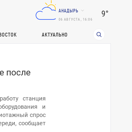
АНАДЫРЬ
9°
06
АВГУСТА
,
16:06
ВОСТОК
АКТУАЛЬНО
е после
работу станция
оборудования и
жиотажный спрос
ереди, сообщает