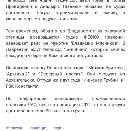
теплоход "Лев Яшин" также доставил грузы в порты
Провидения и Анадыря. Главным образом, на судах
доставляют генгруз, стройматериалы и технику, в
меньше мере – продукты питания.
Тем временем, обратно во Владивосток из окружной
столицы возвращается судно ФЕСКО Наварин",
завершает рейс на Чукотке "Владимир Мясников". В
Лаврентия ждут теплоход "Билибино", который сейчас
находится у берегов Камчатского полуострова.
На подходе к порту Певека теплоходы "Михаил Бритнев",
"Арктика-2" и "Северный проект". Они следуют из
Архангельска. Оттуда же идут суда "Инженер Трубин" и"
РЗК Константа".
По информации департамента промышленной
политики ЧАО, всего в навигацию-2022 в порты округа
доставлено около 30 тыс. тонн груза.
теплоход
навигация
порты