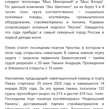
следуют теплоходы "Мыс Манорский" и "Мыс Флора".
По данным компании "Эко Шиппинг", на их борту 9 и 8
тысяч тонн груза соответственно — социально
значимые товары, контейнеры, промышленное
оборудование, стройматериалы и техника. Караван
сопровождает атомный ледокол "Якутия". Ожидается,
что суда прибудут в самый северный город России в
первой декаде июля.
Певек станет последним портом Чукотки, в котором в
этом году открылась навигация. В самом южном порту
округа — морском терминале Беринговский — приём
судов разрешён с 20 мая. Гавани Анадыря, Провидения
и Эгвекинота открыты с 16 июня.
Напомним, предыдущий навигационный период в порту
Певек стартовал 29 июня 2025 года и завершился 14
января 2026 года. За это время гавань посетили 132
судна, грузооборот вырос на 21% и достиг 674 тыс. тонн.
Последним порт покинул контейнеровоз "Норильский
Никель", доставивший партию стройматериалов и