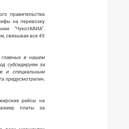
ого правительства
рифы на перевозку
ии "ЧукотАВИА".
, связывая все 45
з главных в нашем
од субсидируем за
ов и специальным
га предусмотрели
»,
жирские рейсы на
размер платы за