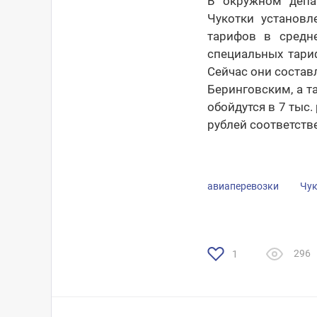
В окружном депа
Чукотки установ
тарифов в средн
специальных тари
Сейчас они состав
Беринговским, а т
обойдутся в 7 тыс.
рублей соответств
авиаперевозки
Чук
296
1