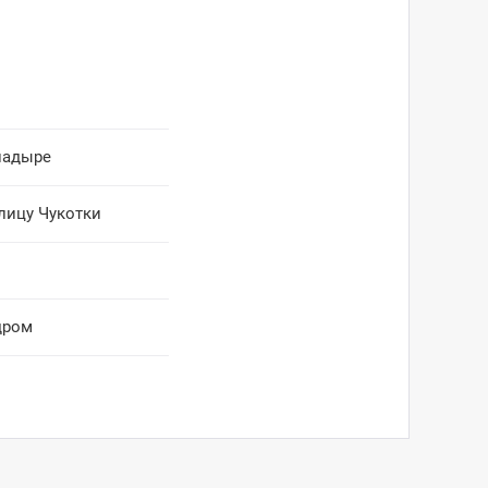
надыре
лицу Чукотки
дром