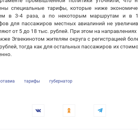
ртаменте промышленной политики уточнили, что н
лены специальные тарифы, которые ниже экономиче
ем в 3-4 раза, а по некоторым маршрутам и в 1
фов для пассажиров местных авиалиний не увеличива
ляют от 5 до 18 тыс. рублей. При этом на направления
акже Эгвекинотом жителям округа с регистрацией бол
 рублей, тогда как для остальных пассажиров их стоимос
енно.
отавиа
тарифы
губернатор