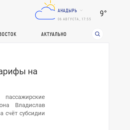
АНАДЫРЬ
9°
06
АВГУСТА
,
17:55
ВОСТОК
АКТУАЛЬНО
тарифы на
 пассажирские
она Владислав
а счёт субсидии